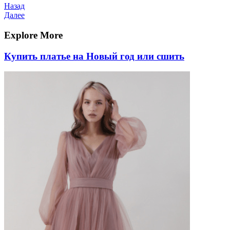
Навигация
Предыдущая
Назад
запись
Следующая
Далее
по
запись
записям
Explore More
Купить платье на Новый год или сшить