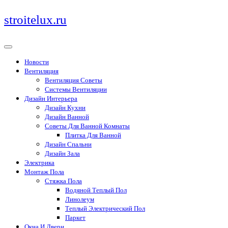
Перейти
stroitelux.ru
к
содержимому
Новости
Вентиляция
Вентиляция Советы
Системы Вентиляции
Дизайн Интерьера
Дизайн Кухни
Дизайн Ванной
Советы Для Ванной Комнаты
Плитка Для Ванной
Дизайн Спальни
Дизайн Зала
Электрика
Монтаж Пола
Стяжка Пола
Водяной Теплый Пол
Линолеум
Теплый Электрический Пол
Паркет
Окна И Двери