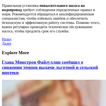
Правильная установка
повысительного насоса на
водопровод
требует соблюдения определенных правил и
норм. Рекомендуется обращаться к квалифицированным
специалистам, чтобы избежать ошибок и обеспечить
безопасную и эффективную работу системы. Помимо этого,
важно регулярно проводить техническое обслуживание
насоса, чтобы продлить срок его службы.
Навигация
Предыдущая
Назад
запись
Следующая
Далее
по
запись
записям
Explore More
Глава Минстроя Файзуллин сообщил о
снижении темпов выдачи льготной и сельской
ипотеки