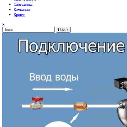
Сантехника
Компании
Кровля
Закрыть
x
меню
Поиск