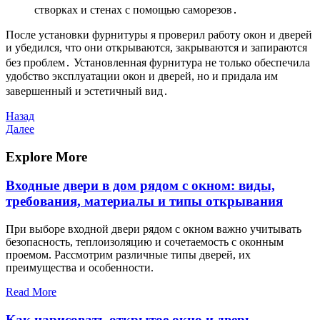
створках и стенах с помощью саморезов․
После установки фурнитуры я проверил работу окон и дверей
и убедился, что они открываются, закрываются и запираются
без проблем․ Установленная фурнитура не только обеспечила
удобство эксплуатации окон и дверей, но и придала им
завершенный и эстетичный вид․
Навигация
Предыдущая
Назад
запись
Следующая
Далее
по
запись
записям
Explore More
Входные двери в дом рядом с окном: виды,
требования, материалы и типы открывания
При выборе входной двери рядом с окном важно учитывать
безопасность, теплоизоляцию и сочетаемость с оконным
проемом. Рассмотрим различные типы дверей, их
преимущества и особенности.
Read More
Как нарисовать открытое окно и дверь