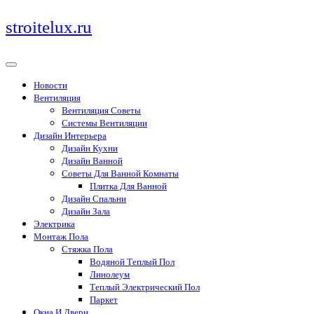
Перейти
stroitelux.ru
к
содержимому
Новости
Вентиляция
Вентиляция Советы
Системы Вентиляции
Дизайн Интерьера
Дизайн Кухни
Дизайн Ванной
Советы Для Ванной Комнаты
Плитка Для Ванной
Дизайн Спальни
Дизайн Зала
Электрика
Монтаж Пола
Стяжка Пола
Водяной Теплый Пол
Линолеум
Теплый Электрический Пол
Паркет
Окна И Двери