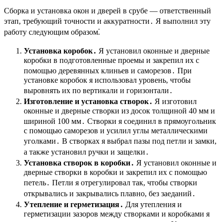
Сборка и установка окон и дверей в срубе — ответственный
этап, требующий точности и аккуратности․ Я выполнил эту
работу следующим образом⁚
Установка коробок․
Я установил оконные и дверные
коробки в подготовленные проемы и закрепил их с
помощью деревянных клиньев и саморезов․ При
установке коробок я использовал уровень, чтобы
выровнять их по вертикали и горизонтали․
Изготовление и установка створок․
Я изготовил
оконные и дверные створки из досок толщиной 40 мм и
шириной 100 мм․ Створки я соединил в прямоугольник
с помощью саморезов и усилил углы металлическими
уголками․ В створках я выбрал пазы под петли и замки,
а также установил ручки и защелки․
Установка створок в коробки․
Я установил оконные и
дверные створки в коробки и закрепил их с помощью
петель․ Петли я отрегулировал так, чтобы створки
открывались и закрывались плавно, без заеданий․
Утепление и герметизация․
Для утепления и
герметизации зазоров между створками и коробками я