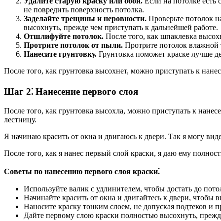
Удалите старую краску или обои.
Если на потолке есть 
не повредить поверхность потолка.
Заделайте трещины и неровности.
Проверьте потолок н
высохнуть, прежде чем приступать к дальнейшей работе.
Отшлифуйте потолок.
После того, как шпаклевка высох
Протрите потолок от пыли.
Протрите потолок влажной т
Нанесите грунтовку.
Грунтовка поможет краске лучше де
После того, как грунтовка высохнет, можно приступать к нане
Шаг 2⁚ Нанесение первого слоя
После того, как грунтовка высохла, можно приступать к нанесе
лестницу.
Я начинаю красить от окна и двигаюсь к двери. Так я могу виде
После того, как я нанес первый слой краски, я даю ему полнос
Советы по нанесению первого слоя краски⁚
Используйте валик с удлинителем, чтобы достать до потол
Начинайте красить от окна и двигайтесь к двери, чтобы в
Наносите краску тонким слоем, не допуская подтеков и п
Дайте первому слою краски полностью высохнуть, прежде