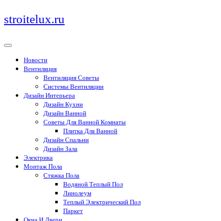
Перейти
stroitelux.ru
к
содержимому
Новости
Вентиляция
Вентиляция Советы
Системы Вентиляции
Дизайн Интерьера
Дизайн Кухни
Дизайн Ванной
Советы Для Ванной Комнаты
Плитка Для Ванной
Дизайн Спальни
Дизайн Зала
Электрика
Монтаж Пола
Стяжка Пола
Водяной Теплый Пол
Линолеум
Теплый Электрический Пол
Паркет
Окна И Двери