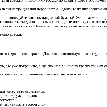
старая краска или обои, их необходимо удалить. Для этого можно
а наличие трещин или неровностей. Заделайте их шпаклевкой и
нет, отшлифуйте потолок наждачной бумагой. Это поможет сглад
ряпкой, чтобы удалить пыль и грязь. Дайте потолку полностью 
ржаться на потолке. Нанесите грунтовку валиком или кистью, с
сению краски.
нию первого слоя краски. Для этого я использую валик с удлинит
ть, где уже покрашено, а где еще нет. Я наношу краску тонким с
тью высохнуть. Обычно это занимает несколько часов.
ка, не вставая на лестницу.
идеть, где уже покрашено.
ропусков.
 чем наносить второй слой.