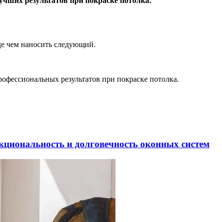
учших результатов при покраске потолка⁚
де чем наносить следующий.
профессиональных результатов при покраске потолка.
кциональность и долговечность оконных систем