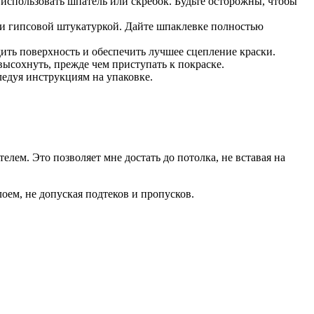
 использовать шпатель или скребок. Будьте осторожны, чтобы
ли гипсовой штукатуркой. Дайте шпаклевке полностью
ить поверхность и обеспечить лучшее сцепление краски.
высохнуть, прежде чем приступать к покраске.
ледуя инструкциям на упаковке.
елем. Это позволяет мне достать до потолка, не вставая на
лоем, не допуская подтеков и пропусков.