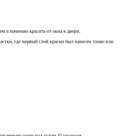
ем и начинаю красить от окна к двери.
астки, где первый слой краски был нанесен тонко или
отклеиваю скотч под углом 45 градусов.