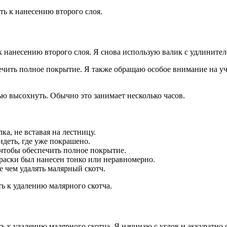
ть к нанесению второго слоя.
к нанесению второго слоя. Я снова использую валик с удлинител
печить полное покрытие. Я также обращаю особое внимание на уч
тью высохнуть. Обычно это занимает несколько часов.
ка, не вставая на лестницу.
идеть, где уже покрашено.
 чтобы обеспечить полное покрытие.
краски был нанесен тонко или неравномерно.
 чем удалять малярный скотч.
ть к удалению малярного скотча.
ь к удалению малярного скотча. Я начинаю с углов и аккуратно 