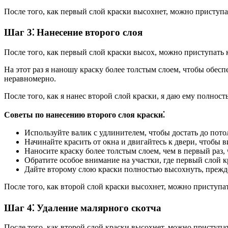
После того, как первый слой краски высохнет, можно приступа
Шаг 3⁚ Нанесение второго слоя
После того, как первый слой краски высох, можно приступать 
На этот раз я наношу краску более толстым слоем, чтобы обес
неравномерно.
После того, как я нанес второй слой краски, я даю ему полнос
Советы по нанесению второго слоя краски⁚
Используйте валик с удлинителем, чтобы достать до потол
Начинайте красить от окна и двигайтесь к двери, чтобы в
Наносите краску более толстым слоем, чем в первый раз,
Обратите особое внимание на участки, где первый слой 
Дайте второму слою краски полностью высохнуть, прежде
После того, как второй слой краски высохнет, можно приступа
Шаг 4⁚ Удаление малярного скотча
После того, как второй слой краски высохнет, можно приступат