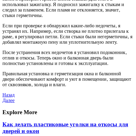
использовал зажигалку. Я подносил зажигалку к стыкам и
следил за пламенем. Если пламя не отклоняется‚ значит‚
стыки герметичны.
Если при проверке я обнаружил какие-либо недочеты‚ я
устранял их. Например‚ если створка не плотно прилегала к
раме‚ я регулировал петли. Если стыки были негерметичны‚ я
добавлял монтажную пену или уплотнительную ленту.
После устранения всех недочетов я установил подоконник‚
отлив и откосы. Теперь окно и балконная дверь были
полностью установлены и готовы к эксплуатации.
Правильная установка и герметизация окна и балконной
двери обеспечивают комфорт и уют в помещении‚ защищают
от сквозняков‚ холода и влаги.
Навигация
Предыдущая
Назад
запись
Следующая
Далее
по
запись
записям
Explore More
Как делать пластиковые уголки на откосы для
дверей и окон