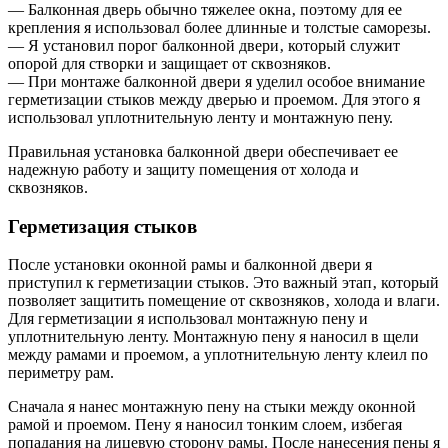
— Балконная дверь обычно тяжелее окна‚ поэтому для ее
крепления я использовал более длинные и толстые саморезы.
— Я установил порог балконной двери‚ который служит
опорой для створки и защищает от сквозняков.
— При монтаже балконной двери я уделил особое внимание
герметизации стыков между дверью и проемом. Для этого я
использовал уплотнительную ленту и монтажную пену.
Правильная установка балконной двери обеспечивает ее
надежную работу и защиту помещения от холода и
сквозняков.
Герметизация стыков
После установки оконной рамы и балконной двери я
приступил к герметизации стыков. Это важный этап‚ который
позволяет защитить помещение от сквозняков‚ холода и влаги.
Для герметизации я использовал монтажную пену и
уплотнительную ленту. Монтажную пену я наносил в щели
между рамами и проемом‚ а уплотнительную ленту клеил по
периметру рам.
Сначала я нанес монтажную пену на стыки между оконной
рамой и проемом. Пену я наносил тонким слоем‚ избегая
попадания на лицевую сторону рамы. После нанесения пены я