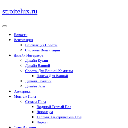
Перейти
stroitelux.ru
к
содержимому
Новости
Вентиляция
Вентиляция Советы
Системы Вентиляции
Дизайн Интерьера
Дизайн Кухни
Дизайн Ванной
Советы Для Ванной Комнаты
Плитка Для Ванной
Дизайн Спальни
Дизайн Зала
Электрика
Монтаж Пола
Стяжка Пола
Водяной Теплый Пол
Линолеум
Теплый Электрический Пол
Паркет
Окна И Двери