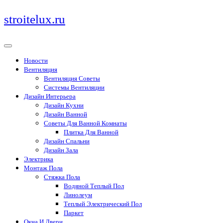
Перейти
stroitelux.ru
к
содержимому
Новости
Вентиляция
Вентиляция Советы
Системы Вентиляции
Дизайн Интерьера
Дизайн Кухни
Дизайн Ванной
Советы Для Ванной Комнаты
Плитка Для Ванной
Дизайн Спальни
Дизайн Зала
Электрика
Монтаж Пола
Стяжка Пола
Водяной Теплый Пол
Линолеум
Теплый Электрический Пол
Паркет
Окна И Двери