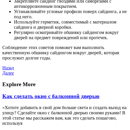
Закрепляйте сайдинг гвоздями или саморезами с
антикоррозионным покрытием.
Устанавливайте угловые профили поверх сайдинга‚ а не
под него.
Используйте герметик‚ совместимый с материалом
сайдинга и дверной коробки.
Регулярно осматривайте обшивку сайдингом вокруг
дверей на предмет повреждений или протечек.
Соблюдение этих советов поможет вам выполнить
качественную обшивку сайдингом вокруг дверей‚ которая
прослужит долгие годы.
Навигация
Предыдущая
Назад
запись
Следующая
Далее
по
запись
записям
Explore More
Как сделать окно с балконной дверью
«Хотите добавить в свой дом больше света и создать выход на
улицу? Сделайте окно с балконной дверью своими руками! В
этой статье мы расскажем вам, как это сделать пошагово,
используя