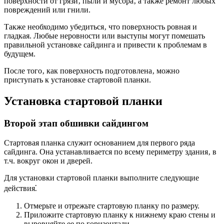
поверхности от грязи‚ пыли и мусора‚ а также ремонт любых
повреждений или гнили.
Также необходимо убедиться‚ что поверхность ровная и
гладкая. Любые неровности или выступы могут помешать
правильной установке сайдинга и привести к проблемам в
будущем.
После того‚ как поверхность подготовлена‚ можно
приступать к установке стартовой планки.
Установка стартовой планки
Второй этап обшивки сайдингом
Стартовая планка служит основанием для первого ряда
сайдинга. Она устанавливается по всему периметру здания‚ в
т.ч. вокруг окон и дверей.
Для установки стартовой планки выполните следующие
действия⁚
Отмерьте и отрежьте стартовую планку по размеру.
Приложите стартовую планку к нижнему краю стены и
выровняйте ее по горизонтали.