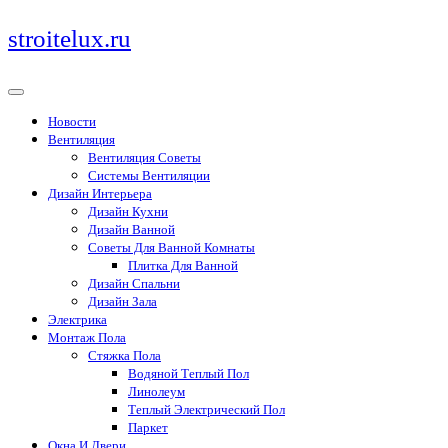
Перейти
stroitelux.ru
к
содержимому
Новости
Вентиляция
Вентиляция Советы
Системы Вентиляции
Дизайн Интерьера
Дизайн Кухни
Дизайн Ванной
Советы Для Ванной Комнаты
Плитка Для Ванной
Дизайн Спальни
Дизайн Зала
Электрика
Монтаж Пола
Стяжка Пола
Водяной Теплый Пол
Линолеум
Теплый Электрический Пол
Паркет
Окна И Двери