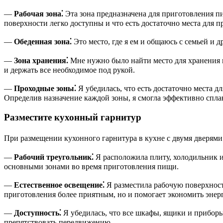
—
Рабочая зона⁚
Эта зона предназначена для приготовления пи
поверхности легко доступны и что есть достаточно места для 
—
Обеденная зона⁚
Это место, где я ем и общаюсь с семьей и д
—
Зона хранения⁚
Мне нужно было найти место для хранения п
и держать все необходимое под рукой.
—
Проходные зоны⁚
Я убедилась, что есть достаточно места д
Определив назначение каждой зоны, я смогла эффективно спла
Разместите кухонный гарнитур
При размещении кухонного гарнитура в кухне с двумя дверями
—
Рабочий треугольник⁚
Я расположила плиту, холодильник и
основными зонами во время приготовления пищи.
—
Естественное освещение⁚
Я разместила рабочую поверхност
приготовления более приятным, но и помогает экономить энер
—
Доступность⁚
Я убедилась, что все шкафы, ящики и приборы
препятствовать передвижению.