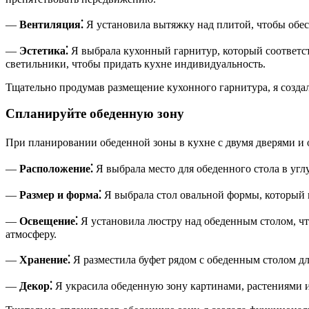
—
Вентиляция⁚
Я установила вытяжку над плитой, чтобы обе
—
Эстетика⁚
Я выбрала кухонный гарнитур, который соответст
светильники, чтобы придать кухне индивидуальность.
Тщательно продумав размещение кухонного гарнитура, я созда
Спланируйте обеденную зону
При планировании обеденной зоны в кухне с двумя дверями и
—
Расположение⁚
Я выбрала место для обеденного стола в угл
—
Размер и форма⁚
Я выбрала стол овальной формы, который в
—
Освещение⁚
Я установила люстру над обеденным столом, что
атмосферу.
—
Хранение⁚
Я разместила буфет рядом с обеденным столом дл
—
Декор⁚
Я украсила обеденную зону картинами, растениями 