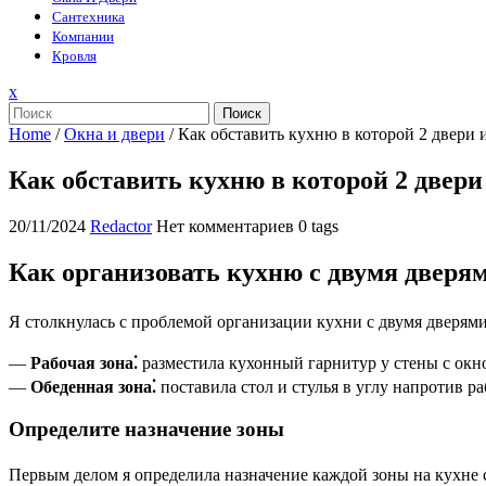
Сантехника
Компании
Кровля
Закрыть
x
меню
Поиск
Home
/
Окна и двери
/
Как обставить кухню в которой 2 двери 
Как обставить кухню в которой 2 двери
20/11/2024
Redactor
Нет комментариев
0 tags
Как организовать кухню с двумя дверя
Я столкнулась с проблемой организации кухни с двумя дверями
—
Рабочая зона⁚
разместила кухонный гарнитур у стены с окно
—
Обеденная зона⁚
поставила стол и стулья в углу напротив ра
Определите назначение зоны
Первым делом я определила назначение каждой зоны на кухне 