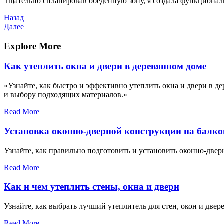
Тщательно спланировав обеденную зону, я создала функциональ
Навигация
Предыдущая
Назад
запись
Следующая
Далее
по
запись
записям
Explore More
Как утеплить окна и двери в деревянном доме
«Узнайте, как быстро и эффективно утеплить окна и двери в 
и выбору подходящих материалов.»
Read More
Установка оконно-дверной конструкции на балко
Узнайте, как правильно подготовить и установить оконно-две
Read More
Как и чем утеплить стены, окна и двери
Узнайте, как выбрать лучший утеплитель для стен, окон и дв
Read More