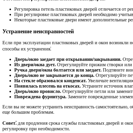
Регулировка петель пластиковых дверей отличается от ре
При регулировке пластиковых дверей необходимо учитыва
Некоторые пластиковые двери имеют дополнительные ре
Устранение неисправностей
Если при эксплуатации пластиковых дверей и окон возникли 
способы их устранения⁚
Дверь/окно заедает при открывании/закрывании.
Отрег
Из двери/окна дует.
Отрегулируйте прижим створки или 
Ручка двери/окна болтается или заедает.
Подтяните вин
Дверь/окно не закрывается до конца.
Отрегулируйте пе
На стекле образовался конденсат.
Увеличьте вентиляци
Появилась плесень на откосах.
Устраните источник влаг
Дверь/окно провисло.
Отрегулируйте петли или заменит
Повреждена фурнитура.
Замените поврежденные элемен
Если вы не можете устранить неисправность самостоятельно, о
еще большим проблемам.
Совет⁚
для продления срока службы пластиковых дверей и окон
регулировку при необходимости.