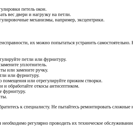
гулировки петель окон.
ть вес двери и нагрузку на петли.
гулировочные механизмы, например, эксцентрики.
неисправности, их можно попытаться устранить самостоятельно
улируйте петли или фурнитуру.
замените уплотнитель.
ты или замените ручку.
тли или фурнитуру.
ю помещения или отрегулируйте прижим створки.
и и обработайте откосы антисептиком.
е фурнитуру.
ты.
братитесь к специалисту. Не пытайтесь ремонтировать сложные н
 необходимо регулярно проводить их техническое обслуживание.