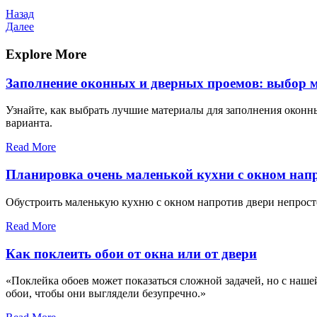
Навигация
Предыдущая
Назад
запись
Следующая
Далее
по
запись
записям
Explore More
Заполнение оконных и дверных проемов: выбор м
Узнайте, как выбрать лучшие материалы для заполнения оконн
варианта.
Read More
Планировка очень маленькой кухни с окном нап
Обустроить маленькую кухню с окном напротив двери непросто,
Read More
Как поклеить обои от окна или от двери
«Поклейка обоев может показаться сложной задачей, но с наше
обои, чтобы они выглядели безупречно.»