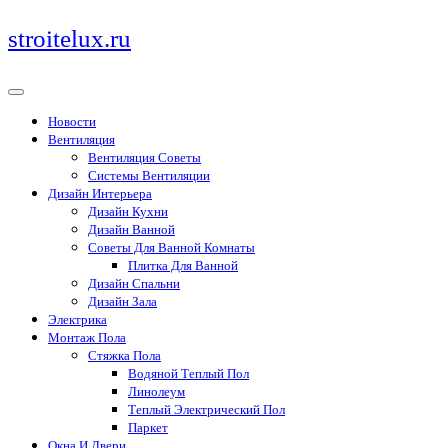
Перейти
stroitelux.ru
к
содержимому
Новости
Вентиляция
Вентиляция Советы
Системы Вентиляции
Дизайн Интерьера
Дизайн Кухни
Дизайн Ванной
Советы Для Ванной Комнаты
Плитка Для Ванной
Дизайн Спальни
Дизайн Зала
Электрика
Монтаж Пола
Стяжка Пола
Водяной Теплый Пол
Линолеум
Теплый Электрический Пол
Паркет
Окна И Двери