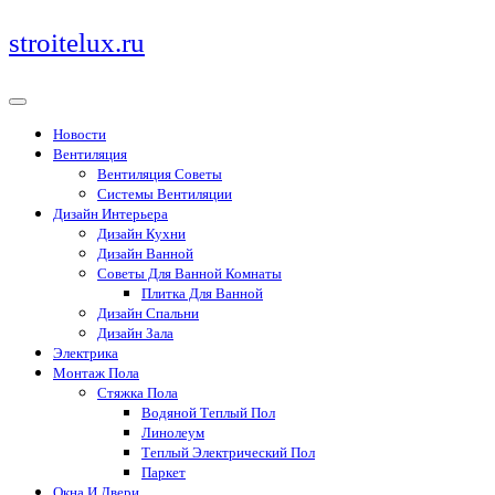
Перейти
stroitelux.ru
к
содержимому
Новости
Вентиляция
Вентиляция Советы
Системы Вентиляции
Дизайн Интерьера
Дизайн Кухни
Дизайн Ванной
Советы Для Ванной Комнаты
Плитка Для Ванной
Дизайн Спальни
Дизайн Зала
Электрика
Монтаж Пола
Стяжка Пола
Водяной Теплый Пол
Линолеум
Теплый Электрический Пол
Паркет
Окна И Двери