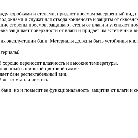
ду коробками и стенами, придают проемам завершенный вид и
д окнами и служат для отвода конденсата и защиты от сквозняк
ие стороны проемов, защищают стены от влаги и утепляют по
ка защищает поверхности от влаги и придает им эстетичный ви
вия эксплуатации бани. Материалы должны быть устойчивы к вл
атериалы⁚
 хорошо переносит влажность и высокие температуры.
авленный в широкой цветовой гамме.
ает бане респектабельный вид.
 легко мыть и чистить.
бани, но и повысит ее функциональность, защитив от влаги и с