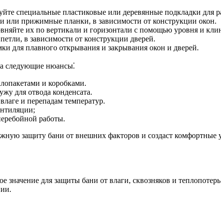
йте специальные пластиковые или деревянные подкладки для р
и или прижимные планки, в зависимости от конструкции окон.
няйте их по вертикали и горизонтали с помощью уровня и клин
петли, в зависимости от конструкции дверей.
мки для плавного открывания и закрывания окон и дверей.
на следующие нюансы⁚
клопакетами и коробками.
жу для отвода конденсата.
влаге и перепадам температур.
ентиляции;
перебойной работы.
ежную защиту бани от внешних факторов и создаст комфортные у
е значение для защиты бани от влаги, сквозняков и теплопотер
ии.