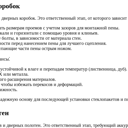
оробок
дверных коробок. Это ответственный этап, от которого зависит
ь размерам проемов с учетом зазоров для монтажной пены.
кали и горизонтали с помощью уровня и клиньев.
болты, в зависимости от материала стен.
ости перед нанесением пены для лучшего сцепления.
тупающие части пены острым ножом.
ансы⁚
устойчивой к влаге и перепадам температур (лиственница, дуб).
 или металла.
ого расширения материалов.
, чтобы избежать перекосов и деформаций.
вижность.
надежную основу для последующей установки стеклопакетов и п
тен
в и дверных полотен. Это ответственный этап, требующий акку