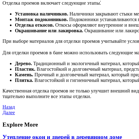
Отделка проемов включает следующие этапы⁚
Установка наличников.
Наличники закрывают стыки меж
Монтаж подоконников.
Подоконники устанавливаются по
Отделка откосов.
Откосы оформляют внутренние и внешн
Окрашивание или лакировка.
Окрашивание или лакиров
При выборе материалов для отделки проемов учитывайте усло
Для отделки проемов в бане можно использовать следующие м
Дерево.
Традиционный и экологичный материал, который
Пластик.
Влагостойкий и долговечный материал, предст
Камень.
Прочный и долговечный материал, который прид
Плитка.
Влагостойкий и гигиеничный материал, который
Качественная отделка проемов не только улучшит внешний вид 
тщательно выполните все этапы отделки.
Навигация
Предыдущая
Назад
запись
Следующая
Далее
по
запись
записям
Explore More
Утепление окон и дверей в деревянном доме