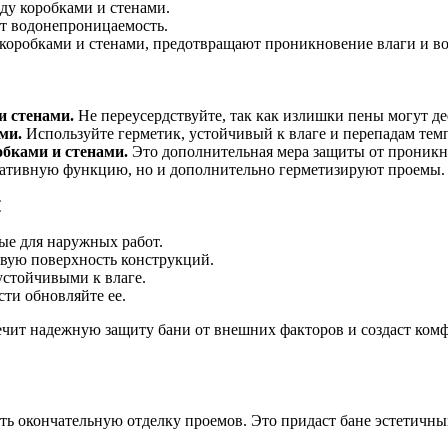
ду коробками и стенами.
ет водонепроницаемость.
коробками и стенами, предотвращают проникновение влаги и во
и стенами.
Не переусердствуйте, так как излишки пены могут д
ми.
Используйте герметик, устойчивый к влаге и перепадам тем
бками и стенами.
Это дополнительная мера защиты от проникно
ативную функцию, но и дополнительно герметизируют проемы.
⁚
ые для наружных работ.
евую поверхность конструкций.
стойчивыми к влаге.
ти обновляйте ее.
чит надежную защиту бани от внешних факторов и создаст комф
ь окончательную отделку проемов. Это придаст бане эстетичны