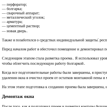
— перфоратор;
— болгарка;
— сварочный аппарат;
— металлический уголок;
— арматура;
— цементный раствор;
— новая дверь․
Также я позаботился о средствах индивидуальной защиты⁚ респ
Перед началом работ я обесточил помещение и демонтировал по
Следующим этапом стала разметка проема․ Я использовал урове
чтобы облегчить последующую работу болгаркой․
Когда все подготовительные работы были завершены, я приступ
удаления окна я очистил проем от остатков монтажной пены и 
На этом этапе подготовка к созданию проема была завершена, 
Демонтаж окна
После того, как я подготовил проем и разметил контуры будущ