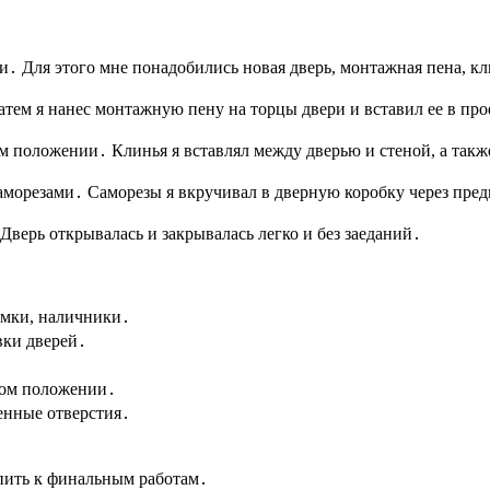
ри․ Для этого мне понадобились новая дверь, монтажная пена, к
атем я нанес монтажную пену на торцы двери и вставил ее в пр
ом положении․ Клинья я вставлял между дверью и стеной, а так
 саморезами․ Саморезы я вкручивал в дверную коробку через пре
 Дверь открывалась и закрывалась легко и без заеданий․
амки, наличники․
вки дверей․
ном положении․
енные отверстия․
упить к финальным работам․