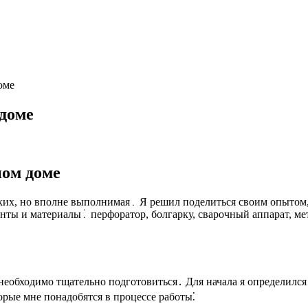
оме
 доме
ном доме
егких, но вполне выполнимая․ Я решил поделиться своим опытом
ы и материалы⁚ перфоратор, болгарку, сварочный аппарат, мет
еобходимо тщательно подготовиться․ Для начала я определился 
орые мне понадобятся в процессе работы⁚