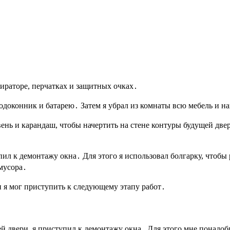
ираторе, перчатках и защитных очках․
доконник и батарею․ Затем я убрал из комнаты всю мебель и на
нь и карандаш, чтобы начертить на стене контуры будущей двери
ил к демонтажу окна․ Для этого я использовал болгарку, чтобы 
мусора․
и я мог приступить к следующему этапу работ․
ей двери, я приступил к демонтажу окна․ Для этого мне понадоб