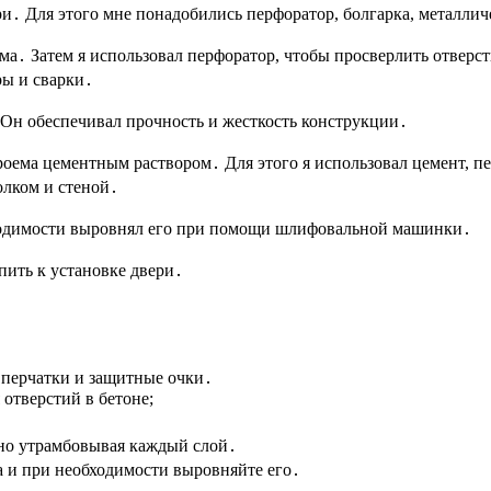
и․ Для этого мне понадобились перфоратор, болгарка, металлич
а․ Затем я использовал перфоратор, чтобы просверлить отверсти
ры и сварки․
 Он обеспечивал прочность и жесткость конструкции․
проема цементным раствором․ Для этого я использовал цемент, пе
олком и стеной․
обходимости выровнял его при помощи шлифовальной машинки․
пить к установке двери․
 перчатки и защитные очки․
отверстий в бетоне;
но утрамбовывая каждый слой․
ма и при необходимости выровняйте его․