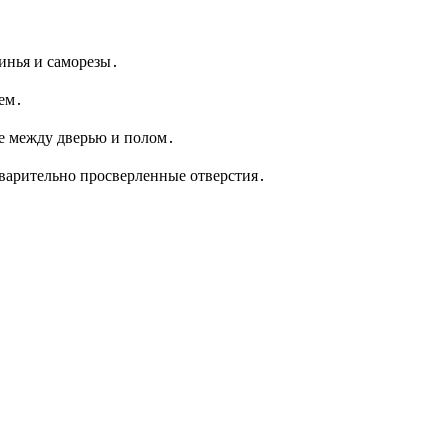
линья и саморезы․
оем․
же между дверью и полом․
дварительно просверленные отверстия․