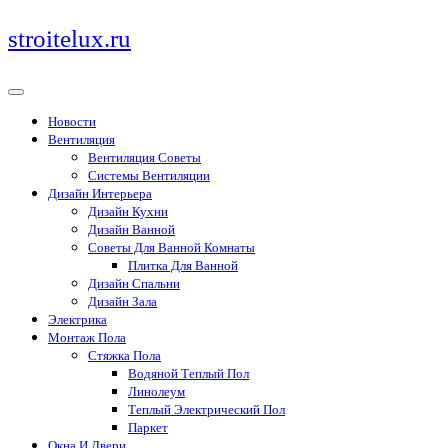
Перейти
stroitelux.ru
к
содержимому
Новости
Вентиляция
Вентиляция Советы
Системы Вентиляции
Дизайн Интерьера
Дизайн Кухни
Дизайн Ванной
Советы Для Ванной Комнаты
Плитка Для Ванной
Дизайн Спальни
Дизайн Зала
Электрика
Монтаж Пола
Стяжка Пола
Водяной Теплый Пол
Линолеум
Теплый Электрический Пол
Паркет
Окна И Двери