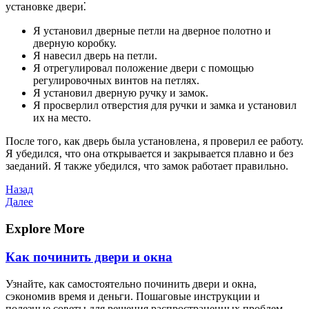
установке двери⁚
Я установил дверные петли на дверное полотно и
дверную коробку.
Я навесил дверь на петли.
Я отрегулировал положение двери с помощью
регулировочных винтов на петлях.
Я установил дверную ручку и замок.
Я просверлил отверстия для ручки и замка и установил
их на место.
После того‚ как дверь была установлена‚ я проверил ее работу.
Я убедился‚ что она открывается и закрывается плавно и без
заеданий. Я также убедился‚ что замок работает правильно.
Навигация
Предыдущая
Назад
запись
Следующая
Далее
по
запись
записям
Explore More
Как починить двери и окна
Узнайте, как самостоятельно починить двери и окна,
сэкономив время и деньги. Пошаговые инструкции и
полезные советы для решения распространенных проблем.