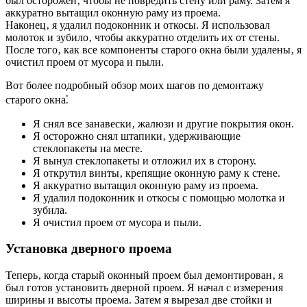
был осторожен‚ чтобы не повредить стену или раму. Затем я
аккуратно вытащил оконную раму из проема.
Наконец‚ я удалил подоконник и откосы. Я использовал
молоток и зубило‚ чтобы аккуратно отделить их от стены.
После того‚ как все компоненты старого окна были удалены‚ я
очистил проем от мусора и пыли.
Вот более подробный обзор моих шагов по демонтажу
старого окна⁚
Я снял все занавески‚ жалюзи и другие покрытия окон.
Я осторожно снял штапики‚ удерживающие
стеклопакеты на месте.
Я вынул стеклопакеты и отложил их в сторону.
Я открутил винты‚ крепящие оконную раму к стене.
Я аккуратно вытащил оконную раму из проема.
Я удалил подоконник и откосы с помощью молотка и
зубила.
Я очистил проем от мусора и пыли.
Установка дверного проема
Теперь‚ когда старый оконный проем был демонтирован‚ я
был готов установить дверной проем. Я начал с измерения
ширины и высоты проема. Затем я вырезал две стойки и