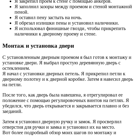
Я закрепил проем к стене с помощью анкеров.
Я заполнил зазоры между проемом и стеной монтажной
пеной.
Я оставил пену застыть на ночь.
Я обрезал излишки пены и установил наличники.
Я использовал финишные гвозди‚ чтобы прикрепить
наличники к дверному проему и стене.
Монтаж и установка двери
С установленным дверным проемом я был готов к монтажу и
установке двери. Я выбрал простую деревянную дверь с
остеклением.
Я начал с установки дверных петель. Я прикрепил петли к
дверному полотну и к дверной коробке. Затем я навесил дверь
на петли.
После того‚ как дверь была навешена‚ я отрегулировал ее
положение с помощью регулировочных винтов на петлях. Я
убедился‚ что дверь открывается и закрывается плавно и без
заеданий.
Затем я установил дверную ручку и замок. Я просверлил
отверстия для ручки и замка и установил их на место.
Вот более подробный обзор моих шагов по монтажу и