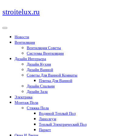
Перейти
stroitelux.ru
к
содержимому
Новости
Вентиляция
Вентиляция Советы
Системы Вентиляции
Дизайн Интерьера
Дизайн Кухни
Дизайн Ванной
Советы Для Ванной Комнаты
Плитка Для Ванной
Дизайн Спальни
Дизайн Зала
Электрика
Монтаж Пола
Стяжка Пола
Водяной Теплый Пол
Линолеум
Теплый Электрический Пол
Паркет
Окна И Двери