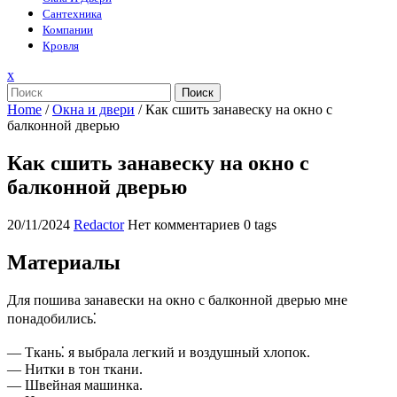
Сантехника
Компании
Кровля
Закрыть
x
меню
Поиск
Home
/
Окна и двери
/
Как сшить занавеску на окно с
балконной дверью
Как сшить занавеску на окно с
балконной дверью
20/11/2024
Redactor
Нет комментариев
0 tags
Материалы
Для пошива занавески на окно с балконной дверью мне
понадобились⁚
— Ткань⁚ я выбрала легкий и воздушный хлопок.
— Нитки в тон ткани.
— Швейная машинка.