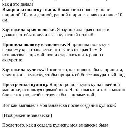
как я это делала⁚
Выкроила полоску ткани.
Я выкроила полоску ткани
шириной 10 см и длиной, равной ширине занавески плюс 10
см.
Заутюжила края полоски.
Я заутюжила края полоски
дважды, чтобы получился аккуратный подгиб.
Пришила полоску к занавеске.
Я пришила полоску к
верхнему краю занавески, отступив от края 1 см. Я
использовала прямой шов и старалась шить ровно и
аккуратно.
Заутюжила кулиску.
После того, как полоска была пришита,
я заутюжила кулиску, чтобы придать ей более аккуратный вид.
Прострочила кулиску.
Я прострочила кулиску на швейной
машинке, используя прямой шов. Я старалась шить как можно
ближе к краю, чтобы строчка была незаметной.
Вот как выглядела моя занавеска после создания кулиски⁚
[Изображение занавески]
После того, как я создала кулиску, моя занавеска была