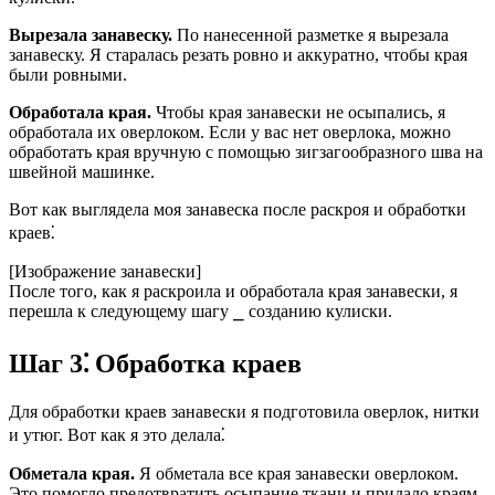
Вырезала занавеску.
По нанесенной разметке я вырезала
занавеску. Я старалась резать ровно и аккуратно, чтобы края
были ровными.
Обработала края.
Чтобы края занавески не осыпались, я
обработала их оверлоком. Если у вас нет оверлока, можно
обработать края вручную с помощью зигзагообразного шва на
швейной машинке.
Вот как выглядела моя занавеска после раскроя и обработки
краев⁚
[Изображение занавески]
После того, как я раскроила и обработала края занавески, я
перешла к следующему шагу ⎯ созданию кулиски.
Шаг 3⁚ Обработка краев
Для обработки краев занавески я подготовила оверлок, нитки
и утюг. Вот как я это делала⁚
Обметала края.
Я обметала все края занавески оверлоком.
Это помогло предотвратить осыпание ткани и придало краям