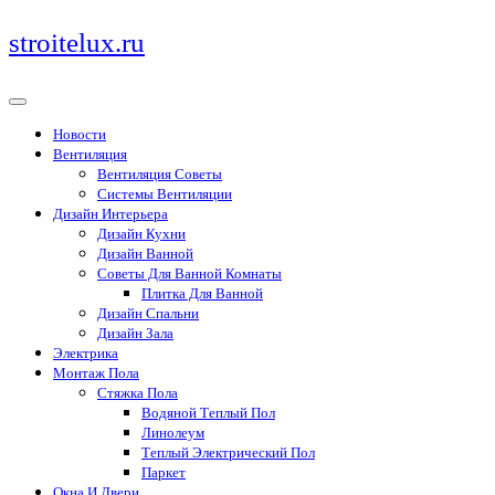
Перейти
stroitelux.ru
к
содержимому
Новости
Вентиляция
Вентиляция Советы
Системы Вентиляции
Дизайн Интерьера
Дизайн Кухни
Дизайн Ванной
Советы Для Ванной Комнаты
Плитка Для Ванной
Дизайн Спальни
Дизайн Зала
Электрика
Монтаж Пола
Стяжка Пола
Водяной Теплый Пол
Линолеум
Теплый Электрический Пол
Паркет
Окна И Двери