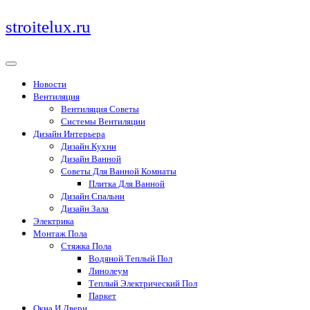
Перейти
stroitelux.ru
к
содержимому
Новости
Вентиляция
Вентиляция Советы
Системы Вентиляции
Дизайн Интерьера
Дизайн Кухни
Дизайн Ванной
Советы Для Ванной Комнаты
Плитка Для Ванной
Дизайн Спальни
Дизайн Зала
Электрика
Монтаж Пола
Стяжка Пола
Водяной Теплый Пол
Линолеум
Теплый Электрический Пол
Паркет
Окна И Двери