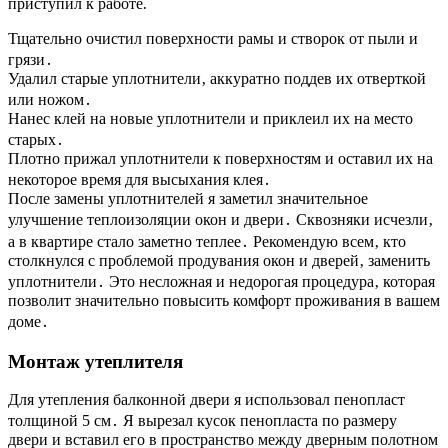
приступил к работе⁚
Тщательно очистил поверхности рамы и створок от пыли и
грязи․
Удалил старые уплотнители‚ аккуратно поддев их отверткой
или ножом․
Нанес клей на новые уплотнители и приклеил их на место
старых․
Плотно прижал уплотнители к поверхностям и оставил их на
некоторое время для высыхания клея․
После замены уплотнителей я заметил значительное
улучшение теплоизоляции окон и двери․ Сквозняки исчезли‚
а в квартире стало заметно теплее․ Рекомендую всем‚ кто
столкнулся с проблемой продувания окон и дверей‚ заменить
уплотнители․ Это несложная и недорогая процедура‚ которая
позволит значительно повысить комфорт проживания в вашем
доме․
Монтаж утеплителя
Для утепления балконной двери я использовал пенопласт
толщиной 5 см․ Я вырезал кусок пенопласта по размеру
двери и вставил его в пространство между дверным полотном