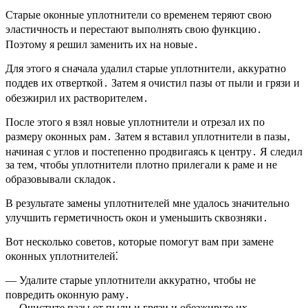
Старые оконные уплотнители со временем теряют свою
эластичность и перестают выполнять свою функцию․
Поэтому я решил заменить их на новые․
Для этого я сначала удалил старые уплотнители‚ аккуратно
поддев их отверткой․ Затем я очистил пазы от пыли и грязи и
обезжирил их растворителем․
После этого я взял новые уплотнители и отрезал их по
размеру оконных рам․ Затем я вставил уплотнители в пазы‚
начиная с углов и постепенно продвигаясь к центру․ Я следил
за тем‚ чтобы уплотнители плотно прилегали к раме и не
образовывали складок․
В результате замены уплотнителей мне удалось значительно
улучшить герметичность окон и уменьшить сквозняки․
Вот несколько советов‚ которые помогут вам при замене
оконных уплотнителей⁚
— Удалите старые уплотнители аккуратно‚ чтобы не
повредить оконную раму․
— Очистите пазы от пыли и грязи и обезжирьте их