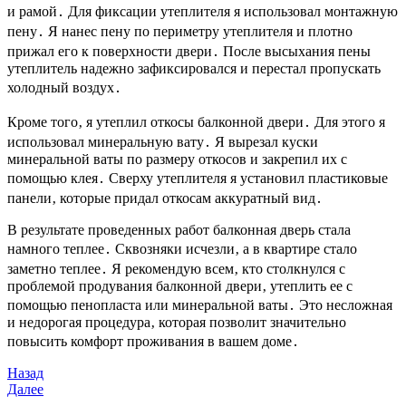
и рамой․ Для фиксации утеплителя я использовал монтажную
пену․ Я нанес пену по периметру утеплителя и плотно
прижал его к поверхности двери․ После высыхания пены
утеплитель надежно зафиксировался и перестал пропускать
холодный воздух․
Кроме того‚ я утеплил откосы балконной двери․ Для этого я
использовал минеральную вату․ Я вырезал куски
минеральной ваты по размеру откосов и закрепил их с
помощью клея․ Сверху утеплителя я установил пластиковые
панели‚ которые придал откосам аккуратный вид․
В результате проведенных работ балконная дверь стала
намного теплее․ Сквозняки исчезли‚ а в квартире стало
заметно теплее․ Я рекомендую всем‚ кто столкнулся с
проблемой продувания балконной двери‚ утеплить ее с
помощью пенопласта или минеральной ваты․ Это несложная
и недорогая процедура‚ которая позволит значительно
повысить комфорт проживания в вашем доме․
Навигация
Предыдущая
Назад
запись
Следующая
Далее
по
запись