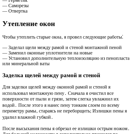
— Герметик
— Саморезы
— Отвертка
Утепление окон
Чтобы утеплить старые окна‚ я провел следующие работы⁚
— Заделал щели между рамой и стеной монтажной пеной
— Заменил оконные уплотнители на новые
— Установил дополнительную теплоизоляцию из пенопласта
или минеральной ваты
Заделка щелей между рамой и стеной
Для заделки щелей между оконной рамой и стеной я
использовал монтажную пену․ Сначала я очистил все
поверхности от пыли и грязи‚ затем слегка увлажнил их
водой․ После этого я нанес пену тонким слоем по всему
периметру рамы‚ стараясь не переборщить; Излишки пены я
удалил влажной губкой․
После высыхания пены я обрезал ее излишки острым ножом․