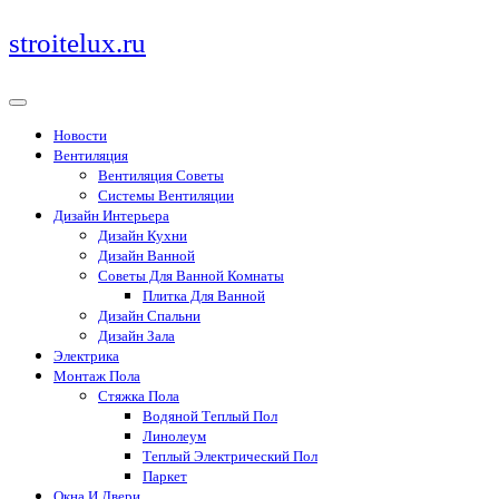
Перейти
stroitelux.ru
к
содержимому
Новости
Вентиляция
Вентиляция Советы
Системы Вентиляции
Дизайн Интерьера
Дизайн Кухни
Дизайн Ванной
Советы Для Ванной Комнаты
Плитка Для Ванной
Дизайн Спальни
Дизайн Зала
Электрика
Монтаж Пола
Стяжка Пола
Водяной Теплый Пол
Линолеум
Теплый Электрический Пол
Паркет
Окна И Двери