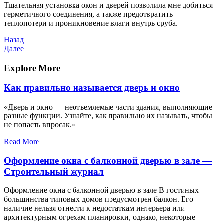
Тщательная установка окон и дверей позволила мне добиться
герметичного соединения, а также предотвратить
теплопотери и проникновение влаги внутрь сруба.
Навигация
Предыдущая
Назад
запись
Следующая
Далее
по
запись
записям
Explore More
Как правильно называется дверь и окно
«Дверь и окно — неотъемлемые части здания, выполняющие
разные функции. Узнайте, как правильно их называть, чтобы
не попасть впросак.»
Read More
Оформление окна с балконной дверью в зале —
Строительный журнал
Оформление окна с балконной дверью в зале В гостиных
большинства типовых домов предусмотрен балкон. Его
наличие нельзя отнести к недостаткам интерьера или
архитектурным огрехам планировки, однако, некоторые