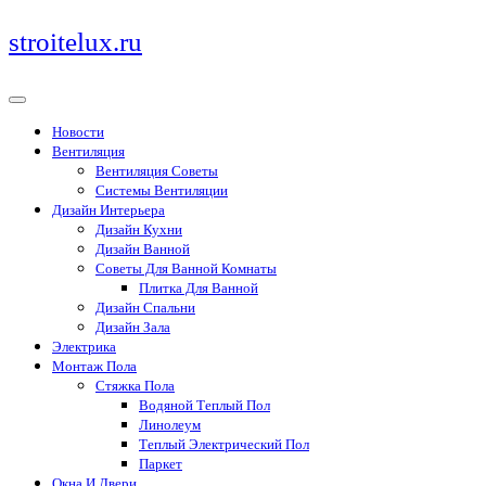
Перейти
stroitelux.ru
к
содержимому
Новости
Вентиляция
Вентиляция Советы
Системы Вентиляции
Дизайн Интерьера
Дизайн Кухни
Дизайн Ванной
Советы Для Ванной Комнаты
Плитка Для Ванной
Дизайн Спальни
Дизайн Зала
Электрика
Монтаж Пола
Стяжка Пола
Водяной Теплый Пол
Линолеум
Теплый Электрический Пол
Паркет
Окна И Двери