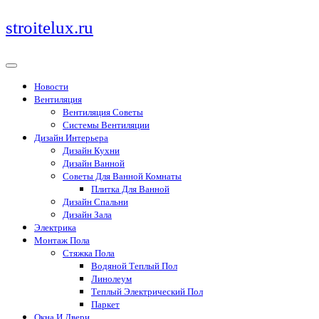
Перейти
stroitelux.ru
к
содержимому
Новости
Вентиляция
Вентиляция Советы
Системы Вентиляции
Дизайн Интерьера
Дизайн Кухни
Дизайн Ванной
Советы Для Ванной Комнаты
Плитка Для Ванной
Дизайн Спальни
Дизайн Зала
Электрика
Монтаж Пола
Стяжка Пола
Водяной Теплый Пол
Линолеум
Теплый Электрический Пол
Паркет
Окна И Двери