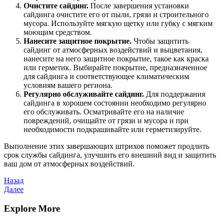
Очистите сайдинг.
После завершения установки
сайдинга очистите его от пыли, грязи и строительного
мусора. Используйте мягкую щетку или губку с мягким
моющим средством.
Нанесите защитное покрытие.
Чтобы защитить
сайдинг от атмосферных воздействий и выцветания,
нанесите на него защитное покрытие, такое как краска
или герметик. Выбирайте покрытие, предназначенное
для сайдинга и соответствующее климатическим
условиям вашего региона.
Регулярно обслуживайте сайдинг.
Для поддержания
сайдинга в хорошем состоянии необходимо регулярно
его обслуживать. Осматривайте его на наличие
повреждений, очищайте от грязи и мусора и при
необходимости подкрашивайте или герметизируйте.
Выполнение этих завершающих штрихов поможет продлить
срок службы сайдинга, улучшить его внешний вид и защитить
ваш дом от атмосферных воздействий.
Навигация
Предыдущая
Назад
запись
Следующая
Далее
по
запись
записям
Explore More