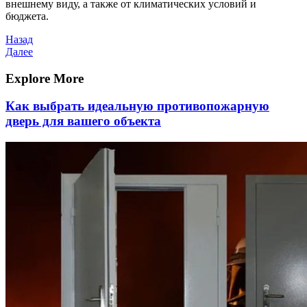
внешнему виду, а также от климатических условий и
бюджета.
Навигация
Предыдущая
Назад
запись
Следующая
Далее
по
запись
записям
Explore More
Как выбрать идеальную противопожарную
дверь для вашего объекта