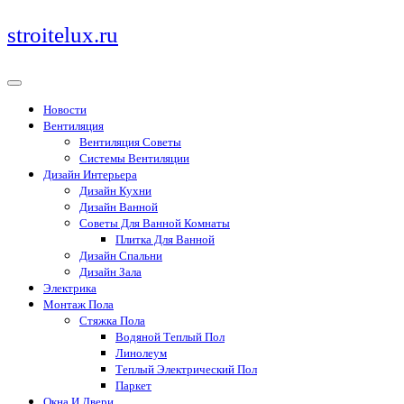
Перейти
stroitelux.ru
к
содержимому
Новости
Вентиляция
Вентиляция Советы
Системы Вентиляции
Дизайн Интерьера
Дизайн Кухни
Дизайн Ванной
Советы Для Ванной Комнаты
Плитка Для Ванной
Дизайн Спальни
Дизайн Зала
Электрика
Монтаж Пола
Стяжка Пола
Водяной Теплый Пол
Линолеум
Теплый Электрический Пол
Паркет
Окна И Двери