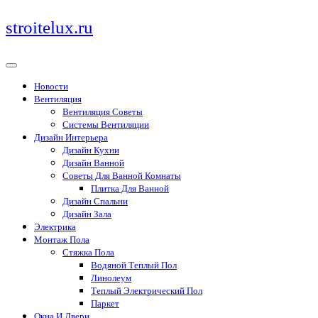
Перейти
stroitelux.ru
к
содержимому
Новости
Вентиляция
Вентиляция Советы
Системы Вентиляции
Дизайн Интерьера
Дизайн Кухни
Дизайн Ванной
Советы Для Ванной Комнаты
Плитка Для Ванной
Дизайн Спальни
Дизайн Зала
Электрика
Монтаж Пола
Стяжка Пола
Водяной Теплый Пол
Линолеум
Теплый Электрический Пол
Паркет
Окна И Двери