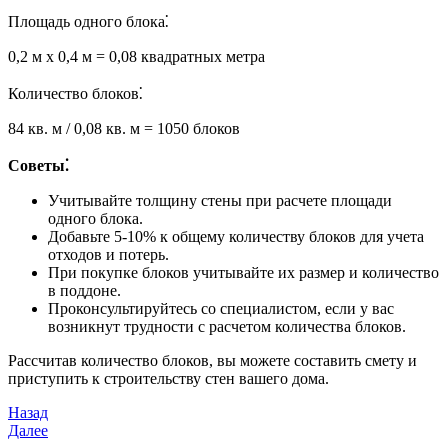
Площадь одного блока⁚
0,2 м x 0,4 м = 0,08 квадратных метра
Количество блоков⁚
84 кв. м / 0,08 кв. м = 1050 блоков
Советы⁚
Учитывайте толщину стены при расчете площади
одного блока.
Добавьте 5-10% к общему количеству блоков для учета
отходов и потерь.
При покупке блоков учитывайте их размер и количество
в поддоне.
Проконсультируйтесь со специалистом, если у вас
возникнут трудности с расчетом количества блоков.
Рассчитав количество блоков, вы можете составить смету и
приступить к строительству стен вашего дома.
Навигация
Предыдущая
Назад
запись
Следующая
Далее
по
запись