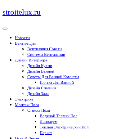
Перейти
stroitelux.ru
к
содержимому
Новости
Вентиляция
Вентиляция Советы
Системы Вентиляции
Дизайн Интерьера
Дизайн Кухни
Дизайн Ванной
Советы Для Ванной Комнаты
Плитка Для Ванной
Дизайн Спальни
Дизайн Зала
Электрика
Монтаж Пола
Стяжка Пола
Водяной Теплый Пол
Линолеум
Теплый Электрический Пол
Паркет
Окна И Двери