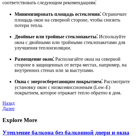
соответствовать следующим рекомендациям⁚
Минимизировать площадь остекления⁚
Ограничьте
площадь окон на северной стороне, чтобы снизить
потери тепла.
Двойные или тройные стеклопакеты⁚
Используйте
окна с двойными или тройными стеклопакетами для
улучшения теплоизоляции.
Размещение окон⁚
Располагайте окна на северной
стороне в защищенных от ветра местах, например, на
внутренних стенах или за выступами.
Окна с энергосберегающим покрытием⁚
Рассмотрите
установку окон с низкоэмиссионным (Low-E)
покрытием, которое отражает тепло обратно в дом.
Навигация
Предыдущая
Назад
запись
Следующая
Далее
по
запись
записям
Explore More
Утепление балкона без балконной двери и окна