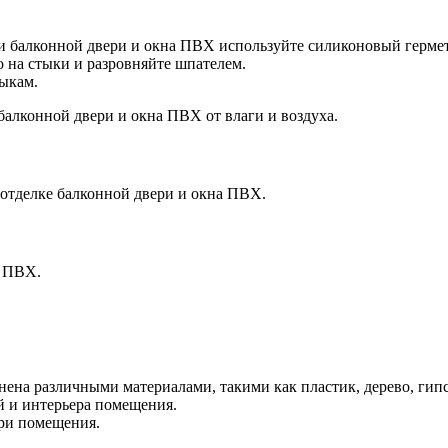
ми балконной двери и окна ПВХ используйте силиконовый герме
о на стыки и разровняйте шпателем.
тыкам.
алконной двери и окна ПВХ от влаги и воздуха.
 отделке балконной двери и окна ПВХ.
а ПВХ.
на различными материалами, такими как пластик, дерево, гипсо
й и интерьера помещения.
три помещения.