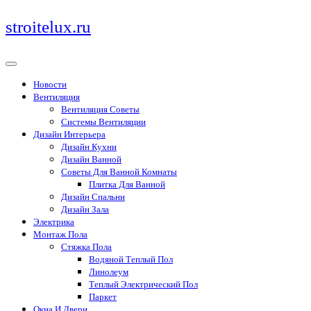
Перейти
stroitelux.ru
к
содержимому
Новости
Вентиляция
Вентиляция Советы
Системы Вентиляции
Дизайн Интерьера
Дизайн Кухни
Дизайн Ванной
Советы Для Ванной Комнаты
Плитка Для Ванной
Дизайн Спальни
Дизайн Зала
Электрика
Монтаж Пола
Стяжка Пола
Водяной Теплый Пол
Линолеум
Теплый Электрический Пол
Паркет
Окна И Двери