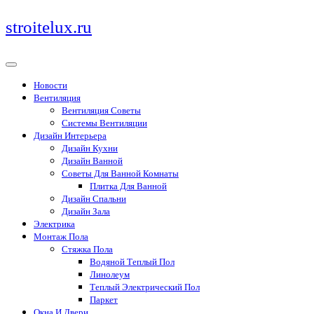
Перейти
stroitelux.ru
к
содержимому
Новости
Вентиляция
Вентиляция Советы
Системы Вентиляции
Дизайн Интерьера
Дизайн Кухни
Дизайн Ванной
Советы Для Ванной Комнаты
Плитка Для Ванной
Дизайн Спальни
Дизайн Зала
Электрика
Монтаж Пола
Стяжка Пола
Водяной Теплый Пол
Линолеум
Теплый Электрический Пол
Паркет
Окна И Двери