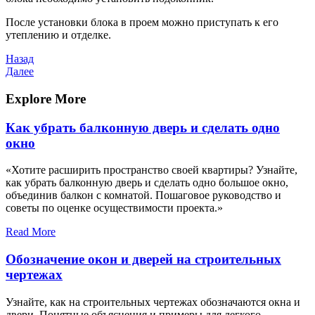
После установки блока в проем можно приступать к его
утеплению и отделке.
Навигация
Предыдущая
Назад
запись
Следующая
Далее
по
запись
записям
Explore More
Как убрать балконную дверь и сделать одно
окно
«Хотите расширить пространство своей квартиры? Узнайте,
как убрать балконную дверь и сделать одно большое окно,
объединив балкон с комнатой. Пошаговое руководство и
советы по оценке осуществимости проекта.»
Read More
Обозначение окон и дверей на строительных
чертежах
Узнайте, как на строительных чертежах обозначаются окна и
двери. Понятные объяснения и примеры для легкого