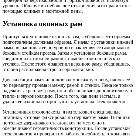
проверил их вертикальность и горизонтальность, используя
уровень. Обнаружив небольшие отклонения, я исправил их с
помощью клиньев и монтажной пены.
Установка оконных рам
Приступая к установке оконных рам, я убедился, что проемы
подготовлены должным образом. Я начал с установки нижней
рамы, выравнивая ее по уровню и закрепляя ее саморезами к
боковым стойкам проема. Затем я установил боковые рамы,
соединив их с нижней рамой с помощью металлических
уголков. После этого я закрепил верхнюю раму, убедившись,
что она расположена строго горизонтально.
Для фиксации рам я использовал монтажную пену, нанося ее
по периметру проема и между рамой и стеной. Пена не только
надежно закрепляет раму, но и обеспечивает дополнительную
тепло- и звукоизоляцию. После того, как пена застыла, я
удалил ее излишки и приступил к установке стеклопакетов.
Устанавливая стеклопакеты, я использовал специальные
штапики, которые фиксировал по периметру рамы. Штапики
не только удерживают стеклопакет на месте, но и
обеспечивают герметичность конструкции. После установки
стеклопакетов я проверил их работоспособность, открывая и