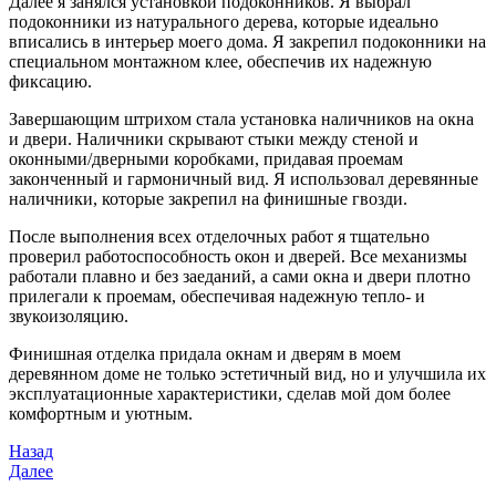
Далее я занялся установкой подоконников. Я выбрал
подоконники из натурального дерева, которые идеально
вписались в интерьер моего дома. Я закрепил подоконники на
специальном монтажном клее, обеспечив их надежную
фиксацию.
Завершающим штрихом стала установка наличников на окна
и двери. Наличники скрывают стыки между стеной и
оконными/дверными коробками, придавая проемам
законченный и гармоничный вид. Я использовал деревянные
наличники, которые закрепил на финишные гвозди.
После выполнения всех отделочных работ я тщательно
проверил работоспособность окон и дверей. Все механизмы
работали плавно и без заеданий, а сами окна и двери плотно
прилегали к проемам, обеспечивая надежную тепло- и
звукоизоляцию.
Финишная отделка придала окнам и дверям в моем
деревянном доме не только эстетичный вид, но и улучшила их
эксплуатационные характеристики, сделав мой дом более
комфортным и уютным.
Навигация
Предыдущая
Назад
запись
Следующая
Далее
по
запись