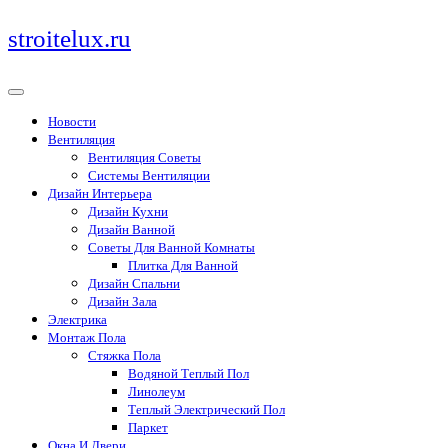
Перейти
stroitelux.ru
к
содержимому
Новости
Вентиляция
Вентиляция Советы
Системы Вентиляции
Дизайн Интерьера
Дизайн Кухни
Дизайн Ванной
Советы Для Ванной Комнаты
Плитка Для Ванной
Дизайн Спальни
Дизайн Зала
Электрика
Монтаж Пола
Стяжка Пола
Водяной Теплый Пол
Линолеум
Теплый Электрический Пол
Паркет
Окна И Двери