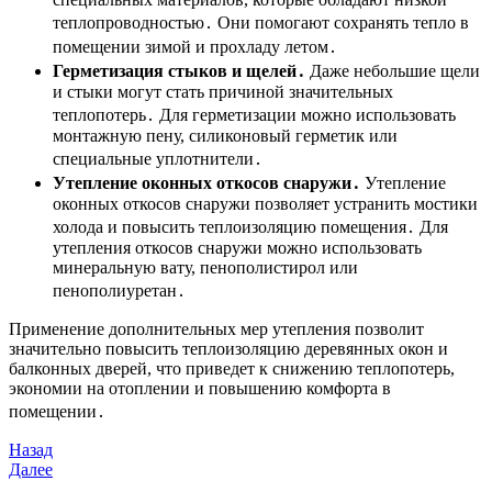
теплопроводностью․ Они помогают сохранять тепло в
помещении зимой и прохладу летом․
Герметизация стыков и щелей․
Даже небольшие щели
и стыки могут стать причиной значительных
теплопотерь․ Для герметизации можно использовать
монтажную пену, силиконовый герметик или
специальные уплотнители․
Утепление оконных откосов снаружи․
Утепление
оконных откосов снаружи позволяет устранить мостики
холода и повысить теплоизоляцию помещения․ Для
утепления откосов снаружи можно использовать
минеральную вату, пенополистирол или
пенополиуретан․
Применение дополнительных мер утепления позволит
значительно повысить теплоизоляцию деревянных окон и
балконных дверей, что приведет к снижению теплопотерь,
экономии на отоплении и повышению комфорта в
помещении․
Навигация
Предыдущая
Назад
запись
Следующая
Далее
по
запись