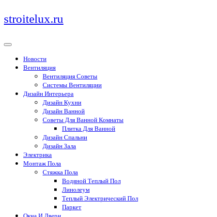
Перейти
stroitelux.ru
к
содержимому
Новости
Вентиляция
Вентиляция Советы
Системы Вентиляции
Дизайн Интерьера
Дизайн Кухни
Дизайн Ванной
Советы Для Ванной Комнаты
Плитка Для Ванной
Дизайн Спальни
Дизайн Зала
Электрика
Монтаж Пола
Стяжка Пола
Водяной Теплый Пол
Линолеум
Теплый Электрический Пол
Паркет
Окна И Двери