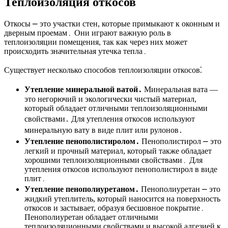
Теплоизоляция откосов
Откосы ⎼ это участки стен, которые примыкают к оконным и
дверным проемам․ Они играют важную роль в
теплоизоляции помещения, так как через них может
происходить значительная утечка тепла․
Существует несколько способов теплоизоляции откосов⁚
Утепление минеральной ватой․
Минеральная вата ―
это негорючий и экологически чистый материал,
который обладает отличными теплоизоляционными
свойствами․ Для утепления откосов используют
минеральную вату в виде плит или рулонов․
Утепление пенополистиролом․
Пенополистирол ⎼ это
легкий и прочный материал, который также обладает
хорошими теплоизоляционными свойствами․ Для
утепления откосов используют пенополистирол в виде
плит․
Утепление пенополиуретаном․
Пенополиуретан ⎼ это
жидкий утеплитель, который наносится на поверхность
откосов и застывает, образуя бесшовное покрытие․
Пенополиуретан обладает отличными
теплоизоляционными свойствами и высокой адгезией к