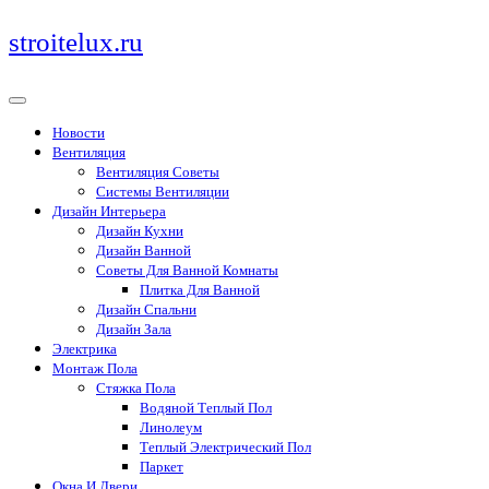
Перейти
stroitelux.ru
к
содержимому
Новости
Вентиляция
Вентиляция Советы
Системы Вентиляции
Дизайн Интерьера
Дизайн Кухни
Дизайн Ванной
Советы Для Ванной Комнаты
Плитка Для Ванной
Дизайн Спальни
Дизайн Зала
Электрика
Монтаж Пола
Стяжка Пола
Водяной Теплый Пол
Линолеум
Теплый Электрический Пол
Паркет
Окна И Двери