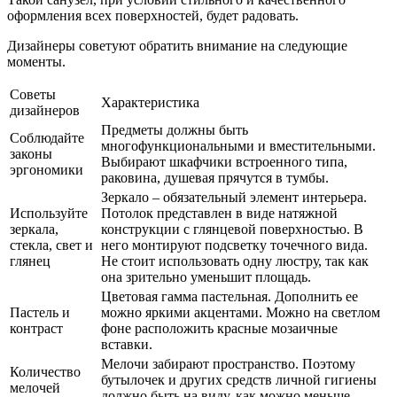
оформления всех поверхностей, будет радовать.
Дизайнеры советуют обратить внимание на следующие
моменты.
Советы
Характеристика
дизайнеров
Предметы должны быть
Соблюдайте
многофункциональными и вместительными.
законы
Выбирают шкафчики встроенного типа,
эргономики
раковина, душевая прячутся в тумбы.
Зеркало – обязательный элемент интерьера.
Используйте
Потолок представлен в виде натяжной
зеркала,
конструкции с глянцевой поверхностью. В
стекла, свет и
него монтируют подсветку точечного вида.
глянец
Не стоит использовать одну люстру, так как
она зрительно уменьшит площадь.
Цветовая гамма пастельная. Дополнить ее
Пастель и
можно яркими акцентами. Можно на светлом
контраст
фоне расположить красные мозаичные
вставки.
Мелочи забирают пространство. Поэтому
Количество
бутылочек и других средств личной гигиены
мелочей
должно быть на виду, как можно меньше.