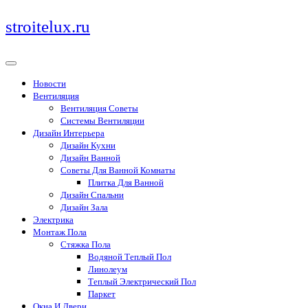
Перейти
stroitelux.ru
к
содержимому
Новости
Вентиляция
Вентиляция Советы
Системы Вентиляции
Дизайн Интерьера
Дизайн Кухни
Дизайн Ванной
Советы Для Ванной Комнаты
Плитка Для Ванной
Дизайн Спальни
Дизайн Зала
Электрика
Монтаж Пола
Стяжка Пола
Водяной Теплый Пол
Линолеум
Теплый Электрический Пол
Паркет
Окна И Двери