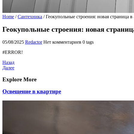
Home
/
Сантехника
/
Геокупольные строения: новая страница в
Геокупольные строения: новая страниц
05/08/2025
Redactor
Нет комментариев
0 tags
#ERROR!
Навигация
Предыдущая
Назад
запись
Следующая
Далее
по
запись
записям
Explore More
Освещение в квартире