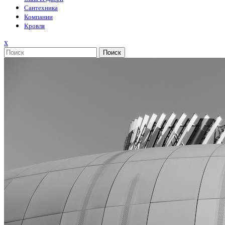
Сантехника
Компании
Кровля
Закрыть
x
меню
Поиск