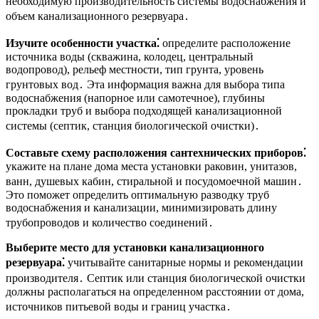
необходимую производительность системы водоснабжения и
объем канализационного резервуара․
Изучите особенности участка⁚
определите расположение
источника воды (скважина, колодец, центральный
водопровод), рельеф местности, тип грунта, уровень
грунтовых вод․ Эта информация важна для выбора типа
водоснабжения (напорное или самотечное), глубины
прокладки труб и выбора подходящей канализационной
системы (септик, станция биологической очистки)․
Составьте схему расположения сантехнических приборов⁚
укажите на плане дома места установки раковин, унитазов,
ванн, душевых кабин, стиральной и посудомоечной машин․
Это поможет определить оптимальную разводку труб
водоснабжения и канализации, минимизировать длину
трубопроводов и количество соединений․
Выберите место для установки канализационного
резервуара⁚
учитывайте санитарные нормы и рекомендации
производителя․ Септик или станция биологической очистки
должны располагаться на определенном расстоянии от дома,
источников питьевой воды и границ участка․