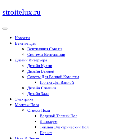
Перейти
stroitelux.ru
к
содержимому
Новости
Вентиляция
Вентиляция Советы
Системы Вентиляции
Дизайн Интерьера
Дизайн Кухни
Дизайн Ванной
Советы Для Ванной Комнаты
Плитка Для Ванной
Дизайн Спальни
Дизайн Зала
Электрика
Монтаж Пола
Стяжка Пола
Водяной Теплый Пол
Линолеум
Теплый Электрический Пол
Паркет
Окна И Двери