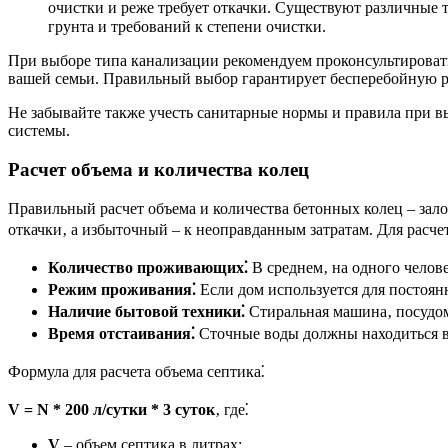
очистки и реже требует откачки. Существуют различные 
грунта и требований к степени очистки.
При выборе типа канализации рекомендуем проконсультировать
вашей семьи. Правильный выбор гарантирует бесперебойную 
Не забывайте также учесть санитарные нормы и правила при в
системы.
Расчет объема и количества колец
Правильный расчет объема и количества бетонных колец – за
откачки‚ а избыточный – к неоправданным затратам. Для расч
Количество проживающих⁚
В среднем‚ на одного челов
Режим проживания⁚
Если дом используется для постоян
Наличие бытовой техники⁚
Стиральная машина‚ посудом
Время отстаивания⁚
Сточные воды должны находиться в 
Формула для расчета объема септика⁚
V = N * 200 л/сутки * 3 суток
‚ где⁚
V
– объем септика в литрах;