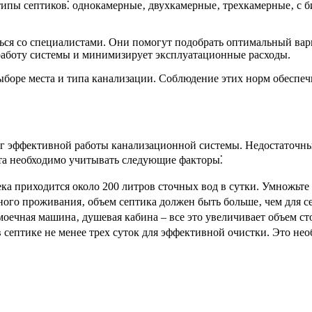
типы септиков⁚ однокамерные‚ двухкамерные‚ трехкамерные‚ с би
ся со специалистами. Они помогут подобрать оптимальный вари
работу системы и минимизирует эксплуатационные расходы.
ыборе места и типа канализации. Соблюдение этих норм обеспеч
лог эффективной работы канализационной системы. Недостаточн
ета необходимо учитывать следующие факторы⁚
ека приходится около 200 литров сточных вод в сутки. Умножьте
ного проживания‚ объем септика должен быть больше‚ чем для с
оечная машина‚ душевая кабина – все это увеличивает объем ст
септике не менее трех суток для эффективной очистки. Это нео