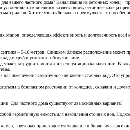
 для вашего частного дома? Канализация из бетонных колец – 
 и устойчивости к внешним воздействиям‚ бетонные кольца прек
 материалов. Хотите узнать больше о преимуществах и особенно
их этапов‚ определяющих эффективность и долговечность всей 
 септика – 5-10 метров. Слишком близкое расположение может
окладки труб и усложнит обслуживание.
 может затруднить монтаж и эксплуатацию канализации; В так
темы.
а для обеспечения самотечного движения сточных вод. Это упро
гаться на безопасном расстоянии от колодцев‚ скважин и друг
ации. Для частного дома существуют два основных варианта⁚
бой герметичную емкость для накопления сточных вод. Подход
 камер‚ в которых происходит отстаивание и биологическая очи