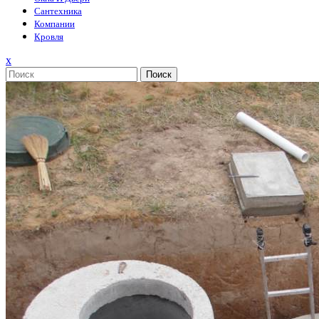
Сантехника
Компании
Кровля
Закрыть
x
меню
Поиск