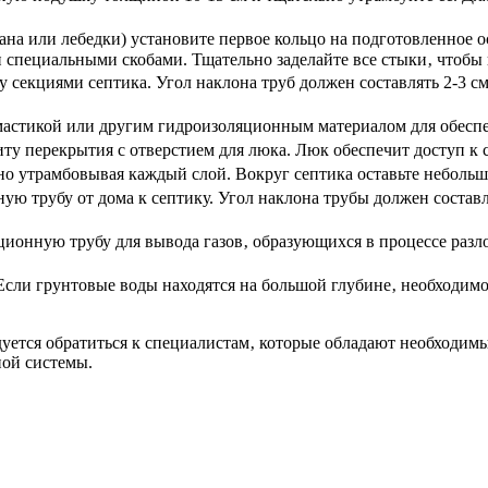
а или лебедки) установите первое кольцо на подготовленное о
 специальными скобами. Тщательно заделайте все стыки‚ чтобы 
секциями септика. Угол наклона труб должен составлять 2-3 с
астикой или другим гидроизоляционным материалом для обеспе
у перекрытия с отверстием для люка. Люк обеспечит доступ к с
но утрамбовывая каждый слой. Вокруг септика оставьте небольш
ю трубу от дома к септику. Угол наклона трубы должен составля
ионную трубу для вывода газов‚ образующихся в процессе разл
сли грунтовые воды находятся на большой глубине‚ необходимо
уется обратиться к специалистам‚ которые обладают необходим
ной системы.