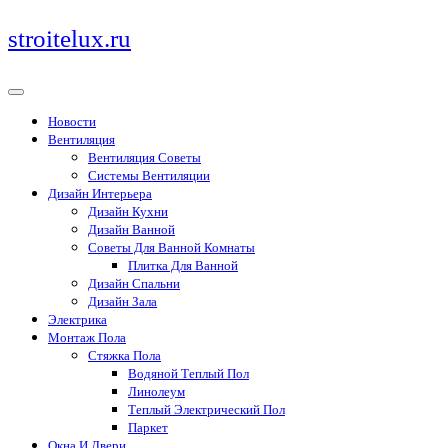
Перейти
stroitelux.ru
к
содержимому
Новости
Вентиляция
Вентиляция Советы
Системы Вентиляции
Дизайн Интерьера
Дизайн Кухни
Дизайн Ванной
Советы Для Ванной Комнаты
Плитка Для Ванной
Дизайн Спальни
Дизайн Зала
Электрика
Монтаж Пола
Стяжка Пола
Водяной Теплый Пол
Линолеум
Теплый Электрический Пол
Паркет
Окна И Двери