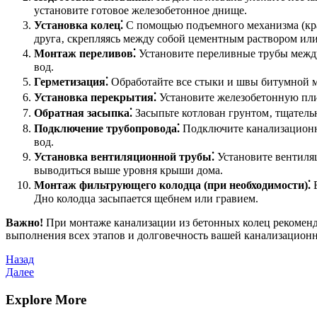
установите готовое железобетонное днище.
Установка колец⁚
С помощью подъемного механизма (кран
друга‚ скрепляясь между собой цементным раствором или
Монтаж переливов⁚
Установите переливные трубы между 
вод.
Герметизация⁚
Обработайте все стыки и швы битумной м
Установка перекрытия⁚
Установите железобетонную плит
Обратная засыпка⁚
Засыпьте котлован грунтом‚ тщатель
Подключение трубопровода⁚
Подключите канализационну
вод.
Установка вентиляционной трубы⁚
Установите вентиляц
выводиться выше уровня крыши дома.
Монтаж фильтрующего колодца (при необходимости)⁚
Е
Дно колодца засыпается щебнем или гравием.
Важно!
При монтаже канализации из бетонных колец рекоменд
выполнения всех этапов и долговечность вашей канализацион
Навигация
Предыдущая
Назад
запись
Следующая
Далее
по
запись
записям
Explore More