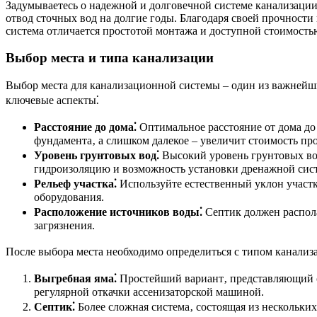
Задумываетесь о надежной и долговечной системе канализации
отвод сточных вод на долгие годы. Благодаря своей прочности
система отличается простотой монтажа и доступной стоимостью
Выбор места и типа канализации
Выбор места для канализационной системы – один из важнейш
ключевые аспекты⁚
Расстояние до дома⁚
Оптимальное расстояние от дома до
фундамента‚ а слишком далекое – увеличит стоимость пр
Уровень грунтовых вод⁚
Высокий уровень грунтовых вод
гидроизоляцию и возможность установки дренажной сис
Рельеф участка⁚
Используйте естественный уклон участк
оборудования.
Расположение источников воды⁚
Септик должен распола
загрязнения.
После выбора места необходимо определиться с типом канализ
Выгребная яма⁚
Простейший вариант‚ представляющий со
регулярной откачки ассенизаторской машиной.
Септик⁚
Более сложная система‚ состоящая из нескольких