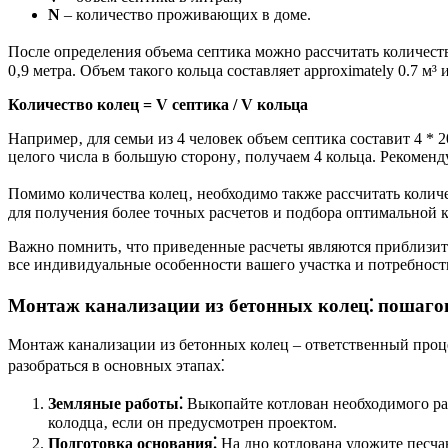
N
– количество проживающих в доме.
После определения объема септика можно рассчитать количеств
0‚9 метра. Объем такого кольца составляет approximately 0.7 м
Количество колец = V септика / V кольца
Например‚ для семьи из 4 человек объем септика составит 4 * 20
целого числа в большую сторону‚ получаем 4 кольца. Рекоменд
Помимо количества колец‚ необходимо также рассчитать колич
для получения более точных расчетов и подбора оптимальной
Важно помнить‚ что приведенные расчеты являются приблизите
все индивидуальные особенности вашего участка и потребност
Монтаж канализации из бетонных колец⁚ пошаго
Монтаж канализации из бетонных колец – ответственный проц
разобраться в основных этапах⁚
Земляные работы⁚
Выкопайте котлован необходимого ра
колодца‚ если он предусмотрен проектом.
Подготовка основания⁚
На дно котлована уложите песча