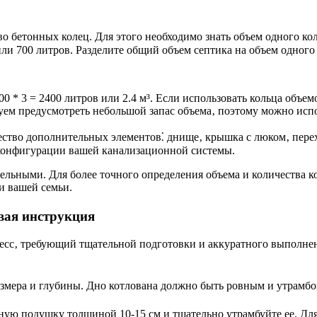
о бетонных колец. Для этого необходимо знать объем одного кол
³ или 700 литров. Разделите общий объем септика на объем одног
0 * 3 = 2400 литров или 2.4 м³. Если использовать кольца объемом 
уем предусмотреть небольшой запас объема‚ поэтому можно испо
ество дополнительных элементов⁚ днище‚ крышка с люком‚ пере
 конфигурации вашей канализационной системы.
льными. Для более точного определения объема и количества ко
и вашей семьи.
вая инструкция
есс‚ требующий тщательной подготовки и аккуратного выполне
змера и глубины. Дно котлована должно быть ровным и утрамб
ную подушку толщиной 10-15 см и тщательно утрамбуйте ее. Дл