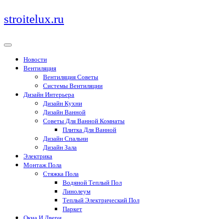
Перейти
stroitelux.ru
к
содержимому
Новости
Вентиляция
Вентиляция Советы
Системы Вентиляции
Дизайн Интерьера
Дизайн Кухни
Дизайн Ванной
Советы Для Ванной Комнаты
Плитка Для Ванной
Дизайн Спальни
Дизайн Зала
Электрика
Монтаж Пола
Стяжка Пола
Водяной Теплый Пол
Линолеум
Теплый Электрический Пол
Паркет
Окна И Двери