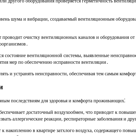
ли другого оборудования проверяется герметичность вентиляц
овень шума и вибрации, создаваемый вентиляционным оборудов
 проводит очистку вентиляционных каналов и оборудования от 
роорганизмов․
ается состояние вентиляционной системы, выявленные неисправн
нятия мер по обеспечению исправности вентиляции․
лять и устранять неисправности, обеспечивая тем самым комфо
и
езным последствиям для здоровья и комфорта проживающих⁚
беспечивает достаточный воздухообмен, что приводит к повыше
ызвать аллергические реакции, респираторные заболевания и др
к накоплению в квартире затхлого воздуха, содержащего повыш