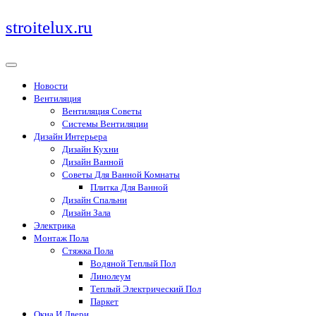
Перейти
stroitelux.ru
к
содержимому
Новости
Вентиляция
Вентиляция Советы
Системы Вентиляции
Дизайн Интерьера
Дизайн Кухни
Дизайн Ванной
Советы Для Ванной Комнаты
Плитка Для Ванной
Дизайн Спальни
Дизайн Зала
Электрика
Монтаж Пола
Стяжка Пола
Водяной Теплый Пол
Линолеум
Теплый Электрический Пол
Паркет
Окна И Двери