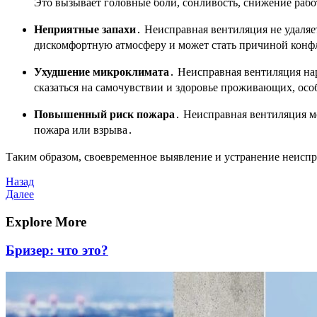
Это вызывает головные боли, сонливость, снижение рабо
Неприятные запахи
․ Неисправная вентиляция не удаляе
дискомфортную атмосферу и может стать причиной конф
Ухудшение микроклимата
․ Неисправная вентиляция на
сказаться на самочувствии и здоровье проживающих, ос
Повышенный риск пожара
․ Неисправная вентиляция м
пожара или взрыва․
Таким образом, своевременное выявление и устранение неиспр
Навигация
Предыдущая
Назад
запись
Следующая
Далее
по
запись
записям
Explore More
Бризер: что это?