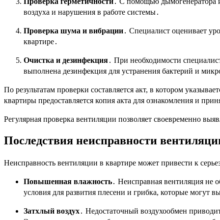
Проверка герметичности
․ С помощью дымогенератора и
воздуха и нарушения в работе системы․
Проверка шума и вибрации
․ Специалист оценивает ур
квартире․
Очистка и дезинфекция
․ При необходимости специалист
выполнена дезинфекция для устранения бактерий и мик
По результатам проверки составляется акт, в котором указыв
квартиры предоставляется копия акта для ознакомления и при
Регулярная проверка вентиляции позволяет своевременно выяв
Последствия неисправности вентиляци
Неисправность вентиляции в квартире может привести к серь
Повышенная влажность
․ Неисправная вентиляция не о
условия для развития плесени и грибка, которые могут в
Затхлый воздух
․ Недостаточный воздухообмен приводит 