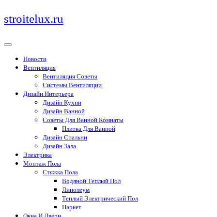
Перейти
stroitelux.ru
к
содержимому
Новости
Вентиляция
Вентиляция Советы
Системы Вентиляции
Дизайн Интерьера
Дизайн Кухни
Дизайн Ванной
Советы Для Ванной Комнаты
Плитка Для Ванной
Дизайн Спальни
Дизайн Зала
Электрика
Монтаж Пола
Стяжка Пола
Водяной Теплый Пол
Линолеум
Теплый Электрический Пол
Паркет
Окна И Двери