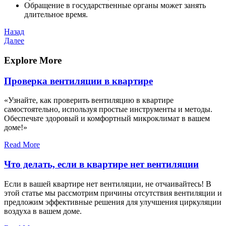
Обращение в государственные органы может занять
длительное время.
Навигация
Предыдущая
Назад
запись
Следующая
Далее
по
запись
записям
Explore More
Проверка вентиляции в квартире
«Узнайте, как проверить вентиляцию в квартире
самостоятельно, используя простые инструменты и методы.
Обеспечьте здоровый и комфортный микроклимат в вашем
доме!»
Read More
Что делать, если в квартире нет вентиляции
Если в вашей квартире нет вентиляции, не отчаивайтесь! В
этой статье мы рассмотрим причины отсутствия вентиляции и
предложим эффективные решения для улучшения циркуляции
воздуха в вашем доме.