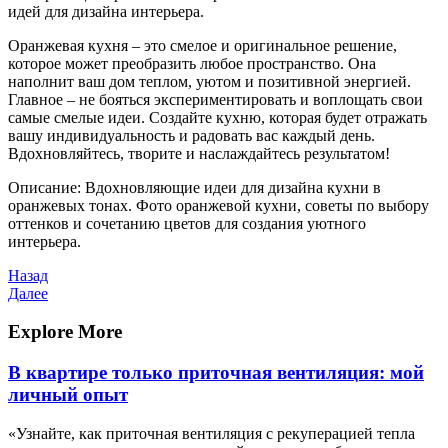
идей для дизайна интерьера.
Оранжевая кухня – это смелое и оригинальное решение,
которое может преобразить любое пространство. Она
наполнит ваш дом теплом, уютом и позитивной энергией.
Главное – не бояться экспериментировать и воплощать свои
самые смелые идеи. Создайте кухню, которая будет отражать
вашу индивидуальность и радовать вас каждый день.
Вдохновляйтесь, творите и наслаждайтесь результатом!
Описание: Вдохновляющие идеи для дизайна кухни в
оранжевых тонах. Фото оранжевой кухни, советы по выбору
оттенков и сочетанию цветов для создания уютного
интерьера.
Навигация
Предыдущая
Назад
запись
Следующая
Далее
по
запись
записям
Explore More
В квартире только приточная вентиляция: мой
личный опыт
«Узнайте, как приточная вентиляция с рекуперацией тепла