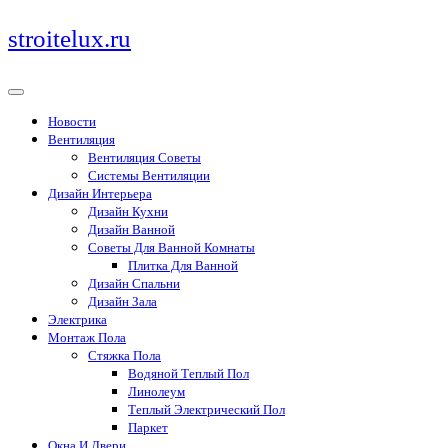
Перейти
stroitelux.ru
к
содержимому
Новости
Вентиляция
Вентиляция Советы
Системы Вентиляции
Дизайн Интерьера
Дизайн Кухни
Дизайн Ванной
Советы Для Ванной Комнаты
Плитка Для Ванной
Дизайн Спальни
Дизайн Зала
Электрика
Монтаж Пола
Стяжка Пола
Водяной Теплый Пол
Линолеум
Теплый Электрический Пол
Паркет
Окна И Двери