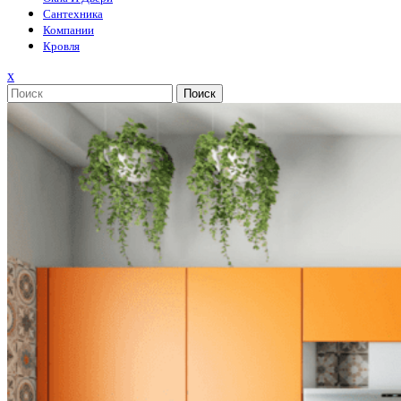
Сантехника
Компании
Кровля
Закрыть
x
меню
Поиск