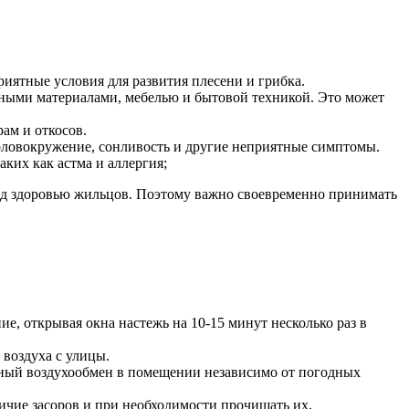
иятные условия для развития плесени и грибка.
ными материалами, мебелью и бытовой техникой. Это может
ам и откосов.
оловокружение, сонливость и другие неприятные симптомы.
ких как астма и аллергия;
ред здоровью жильцов. Поэтому важно своевременно принимать
е, открывая окна настежь на 10-15 минут несколько раз в
воздуха с улицы.
ный воздухообмен в помещении независимо от погодных
чие засоров и при необходимости прочищать их.