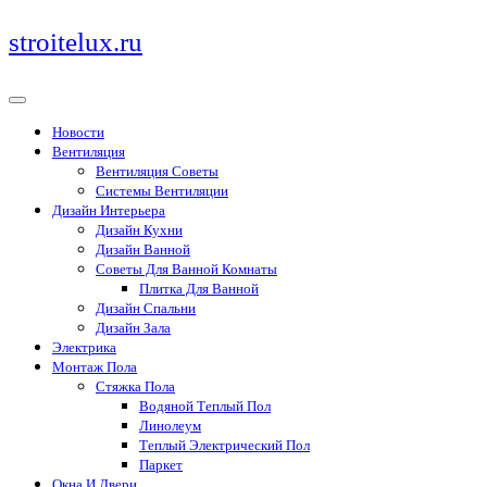
Перейти
stroitelux.ru
к
содержимому
Новости
Вентиляция
Вентиляция Советы
Системы Вентиляции
Дизайн Интерьера
Дизайн Кухни
Дизайн Ванной
Советы Для Ванной Комнаты
Плитка Для Ванной
Дизайн Спальни
Дизайн Зала
Электрика
Монтаж Пола
Стяжка Пола
Водяной Теплый Пол
Линолеум
Теплый Электрический Пол
Паркет
Окна И Двери