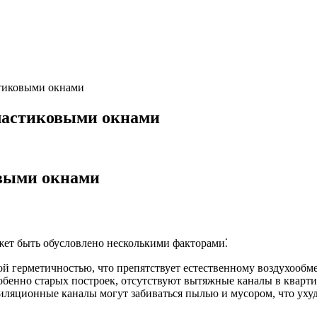
стиковыми окнами
пластиковыми окнами
овыми окнами
жет быть обусловлено несколькими факторами⁚
й герметичностью, что препятствует естественному воздухообме
обенно старых построек, отсутствуют вытяжные каналы в кварти
ляционные каналы могут забиваться пылью и мусором, что уху