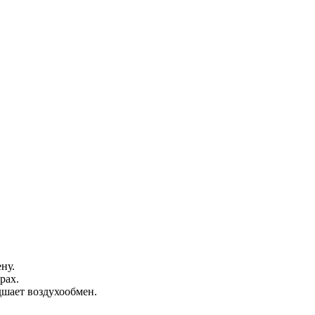
ну.
рах.
дшает воздухообмен.