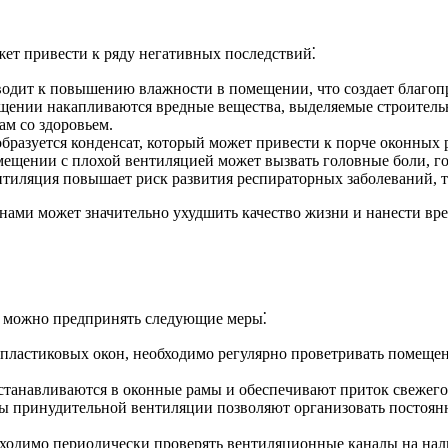
ет привести к ряду негативных последствий⁚
одит к повышению влажности в помещении, что создает благопр
ении накапливаются вредные вещества, выделяемые строитель
ам со здоровьем.
бразуется конденсат, который может привести к порче оконных р
ещении с плохой вентиляцией может вызвать головные боли, г
тиляция повышает риск развития респираторных заболеваний, та
кнами может значительно ухудшить качество жизни и нанести в
и можно предпринять следующие меры⁚
пластиковых окон, необходимо регулярно проветривать помещени
танавливаются в оконные рамы и обеспечивают приток свежего 
 принудительной вентиляции позволяют организовать постоян
одимо периодически проверять вентиляционные каналы на нали