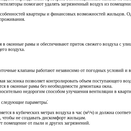
нтиляторы помогают удалять загрязненный воздух из помещения
собенностей квартиры и финансовых возможностей жильцов. Од
 проживания.
я в оконные рамы и обеспечивают приток свежего воздуха с ул
его воздуха.
точные клапаны работают независимо от погодных условий и вр
ая заслонка позволяет контролировать объем поступающего возду
я в оконные рамы без необходимости демонтажа окна.
осительно недорогим способом улучшения вентиляции в кварти
а следующие параметры⁚
ется в кубических метрах воздуха в час (м³/ч) и должна соотве
 чтобы не создавать дискомфорт жильцам.
т помещение от пыли и других загрязнений.