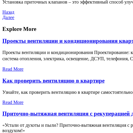
Установка приточных клапанов – это эффективный способ улу
Навигация
Предыдущая
Назад
запись
Следующая
Далее
по
запись
записям
Explore More
Проекты вентиляции и кондиционирования квар
Проекты вентиляции и кондиционирования Проектирование: ко
система отопления, электрика, освещение, ДСУП, телефония, С
Read More
Как проверить вентиляцию в квартире
Узнайте, как проверить вентиляцию в квартире самостоятельн
Read More
Приточно-вытяжная вентиляция с рекуперацией 
«Устали от духоты и пыли? Приточно-вытяжная вентиляция с 
воздухом!»