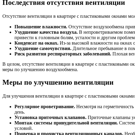
Последствия отсутствия вентиляции
Отсутствие вентиляции в квартире с пластиковыми окнами мож
Повышение влажности.
Отсутствие воздухообмена прив
Ухудшение качества воздуха.
В непроветриваемом помещ
привести к головным болям, усталости и другим проблем
Конденсат на окнах.
Из-за высокой влажности на окнах о
Ухудшение самочувствия.
Длительное пребывание в пом
Риск развития респираторных заболеваний.
Плохая вен
В целом, отсутствие вентиляции в квартире с пластиковыми о
меры по улучшению воздухообмена.
Меры по улучшению вентиляции
Для улучшения вентиляции в квартире с пластиковыми окнам
Регулярное проветривание.
Несмотря на герметичность 
день.
Установка приточных клапанов.
Приточные клапаны ус
Монтаж системы принудительной вентиляции.
Системы
условий.
Проверка и прочистка вентиляционных каналов.
Необх