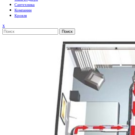
Сантехника
Компании
Кровля
Закрыть
x
меню
Поиск