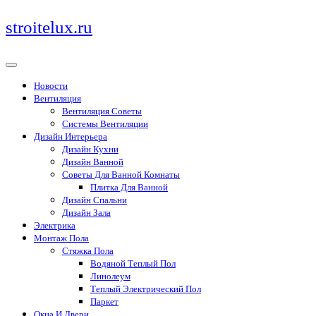
Перейти
stroitelux.ru
к
содержимому
Новости
Вентиляция
Вентиляция Советы
Системы Вентиляции
Дизайн Интерьера
Дизайн Кухни
Дизайн Ванной
Советы Для Ванной Комнаты
Плитка Для Ванной
Дизайн Спальни
Дизайн Зала
Электрика
Монтаж Пола
Стяжка Пола
Водяной Теплый Пол
Линолеум
Теплый Электрический Пол
Паркет
Окна И Двери