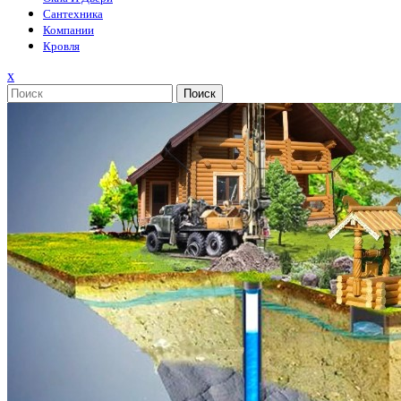
Сантехника
Компании
Кровля
Закрыть
x
меню
Поиск