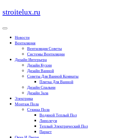
Перейти
stroitelux.ru
к
содержимому
Новости
Вентиляция
Вентиляция Советы
Системы Вентиляции
Дизайн Интерьера
Дизайн Кухни
Дизайн Ванной
Советы Для Ванной Комнаты
Плитка Для Ванной
Дизайн Спальни
Дизайн Зала
Электрика
Монтаж Пола
Стяжка Пола
Водяной Теплый Пол
Линолеум
Теплый Электрический Пол
Паркет
Окна И Двери