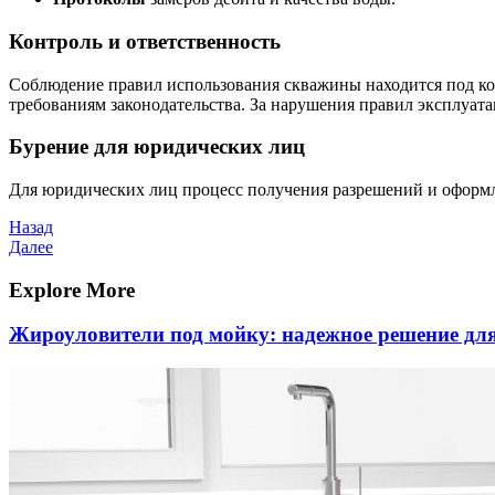
Контроль и ответственность
Соблюдение правил использования скважины находится под кон
требованиям законодательства. За нарушения правил эксплуа
Бурение для юридических лиц
Для юридических лиц процесс получения разрешений и оформл
Навигация
Предыдущая
Назад
запись
Следующая
Далее
по
запись
записям
Explore More
Жироуловители под мойку: надежное решение дл