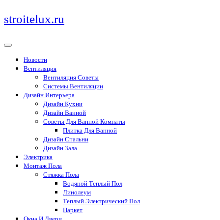
Перейти
stroitelux.ru
к
содержимому
Новости
Вентиляция
Вентиляция Советы
Системы Вентиляции
Дизайн Интерьера
Дизайн Кухни
Дизайн Ванной
Советы Для Ванной Комнаты
Плитка Для Ванной
Дизайн Спальни
Дизайн Зала
Электрика
Монтаж Пола
Стяжка Пола
Водяной Теплый Пол
Линолеум
Теплый Электрический Пол
Паркет
Окна И Двери