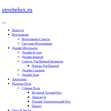
Перейти
stroitelux.ru
к
содержимому
Новости
Вентиляция
Вентиляция Советы
Системы Вентиляции
Дизайн Интерьера
Дизайн Кухни
Дизайн Ванной
Советы Для Ванной Комнаты
Плитка Для Ванной
Дизайн Спальни
Дизайн Зала
Электрика
Монтаж Пола
Стяжка Пола
Водяной Теплый Пол
Линолеум
Теплый Электрический Пол
Паркет
Окна И Двери