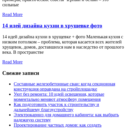
сильные
Read More
14 идей дизайна кухни в хрущевке фото
14 идей дизайна кухни в хрущевке + фото Маленькая кухня с
низким потолком – проблема, которая касается всех жителей
хрущевок, домов, доставшихся нам в наследство от прошлого
века. В пространстве
Read More
Свежие записи
Составные железобетонные сваи: когда секционная
конструкция оправдана на стройплощадке
Уют без ремонта: 10 идей освещения, которые
моментально меняют атмосферу помещения
Как подготовить участок к строительству и
дальнейшему благоустройству
Электрокарниз для домашнего кабинета: как выбрать
надежную систему
Проектирование частных домов: как создать