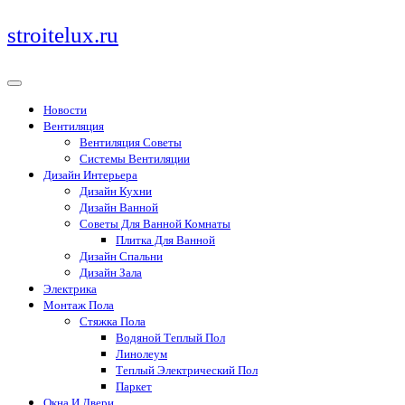
Перейти
stroitelux.ru
к
содержимому
Новости
Вентиляция
Вентиляция Советы
Системы Вентиляции
Дизайн Интерьера
Дизайн Кухни
Дизайн Ванной
Советы Для Ванной Комнаты
Плитка Для Ванной
Дизайн Спальни
Дизайн Зала
Электрика
Монтаж Пола
Стяжка Пола
Водяной Теплый Пол
Линолеум
Теплый Электрический Пол
Паркет
Окна И Двери