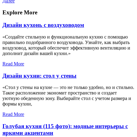
запись
Следующая
Далее
по
запись
записям
Explore More
Дизайн кухонь с воздуховодом
«Создайте стильную и функциональную кухню с помощью
правильно подобранного воздуховода. Узнайте, как выбрать
воздуховод, который обеспечит эффективную вентиляцию и
дополнит дизайн вашей кухни.»
Read More
Дизайн кухни: стол у стены
«Стол у стены на кухне — это не только удобно, но и стильно.
Такое расположение экономит пространство и создает
уютную обеденную зону. Выбирайте стол с учетом размера и
формы кухни,
Read More
Голубая кухня (115 фото): модные интерьеры с
яркими акцентами