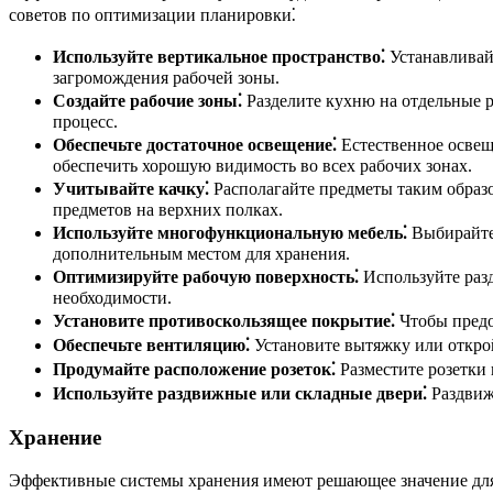
советов по оптимизации планировки⁚
Используйте вертикальное пространство⁚
Устанавливай
загромождения рабочей зоны.
Создайте рабочие зоны⁚
Разделите кухню на отдельные 
процесс.
Обеспечьте достаточное освещение⁚
Естественное освещ
обеспечить хорошую видимость во всех рабочих зонах.
Учитывайте качку⁚
Располагайте предметы таким образо
предметов на верхних полках.
Используйте многофункциональную мебель⁚
Выбирайте 
дополнительным местом для хранения.
Оптимизируйте рабочую поверхность⁚
Используйте разд
необходимости.
Установите противоскользящее покрытие⁚
Чтобы предо
Обеспечьте вентиляцию⁚
Установите вытяжку или открой
Продумайте расположение розеток⁚
Разместите розетки 
Используйте раздвижные или складные двери⁚
Раздвиж
Хранение
Эффективные системы хранения имеют решающее значение для п