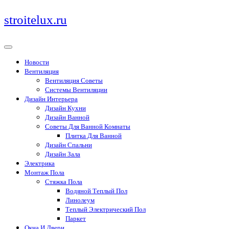
Перейти
stroitelux.ru
к
содержимому
Новости
Вентиляция
Вентиляция Советы
Системы Вентиляции
Дизайн Интерьера
Дизайн Кухни
Дизайн Ванной
Советы Для Ванной Комнаты
Плитка Для Ванной
Дизайн Спальни
Дизайн Зала
Электрика
Монтаж Пола
Стяжка Пола
Водяной Теплый Пол
Линолеум
Теплый Электрический Пол
Паркет
Окна И Двери