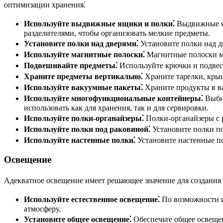
оптимизации хранения⁚
Используйте выдвижные ящики и полки⁚
Выдвижные ящ
разделителями, чтобы организовать мелкие предметы.
Установите полки над дверями⁚
Установите полки над д
Используйте магнитные полоски⁚
Магнитные полоски мо
Подвешивайте предметы⁚
Используйте крючки и подвесн
Храните предметы вертикально⁚
Храните тарелки, крыш
Используйте вакуумные пакеты⁚
Храните продукты в ва
Используйте многофункциональные контейнеры⁚
Выбир
использовать как для хранения, так и для сервировки.
Используйте полки-органайзеры⁚
Полки-органайзеры с 
Используйте полки под раковиной⁚
Установите полки по
Используйте настенные полки⁚
Установите настенные по
Освещение
Адекватное освещение имеет решающее значение для создания 
Используйте естественное освещение⁚
По возможности и
атмосферу.
Установите общее освещение⁚
Обеспечьте общее освеще