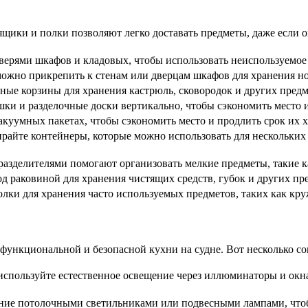
ики и полки позволяют легко доставать предметы, даже если о
верями шкафов и кладовых, чтобы использовать неиспользуемое 
жно прикрепить к стенам или дверцам шкафов для хранения но
ые корзины для хранения кастрюль, сковородок и других предм
ки и разделочные доски вертикально, чтобы сэкономить место и
куумных пакетах, чтобы сэкономить место и продлить срок их х
айте контейнеры, которые можно использовать для нескольких
разделителями помогают организовать мелкие предметы, такие 
д раковиной для хранения чистящих средств, губок и других пр
лки для хранения часто используемых предметов, таких как кру
функциональной и безопасной кухни на судне. Вот несколько с
спользуйте естественное освещение через иллюминаторы и окна
ние потолочными светильниками или подвесными лампами, что