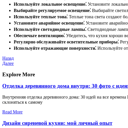
Используйте локальное освещение⁚
Установите локально
Выбирайте регулируемое освещение⁚
Выбирайте светиль
Используйте теплые тона⁚
Теплые тона света создают б
Установите аварийное освещение⁚
Установите аварийно
Используйте светодиодные лампы⁚
Светодиодные лампы 
Обеспечьте вентиляцию⁚
Убедитесь, что кухня хорошо в
Регулярно обслуживайте осветительные приборы⁚
Регу
Используйте отражающие поверхности⁚
Используйте от
Навигация
Предыдущая
Назад
запись
Следующая
Далее
по
запись
записям
Explore More
Отделка деревянного дома внутри: 30 фото с иде
Внутренняя отделка деревянного дома: 30 идей на все времена
склоняться к самому
Read More
Дизайн сиреневой кухни: мой личный опыт