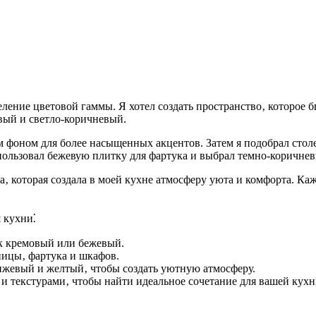
ление цветовой гаммы. Я хотел создать пространство‚ которое
евый и светло-коричневый.
м фоном для более насыщенных акцентов. Затем я подобрал стол
спользовал бежевую плитку для фартука и выбрал темно-коричне
а‚ которая создала в моей кухне атмосферу уюта и комфорта. Ка
 кухни⁚
ак кремовый или бежевый.
ицы‚ фартука и шкафов.
нжевый и желтый‚ чтобы создать уютную атмосферу.
и текстурами‚ чтобы найти идеальное сочетание для вашей кухн