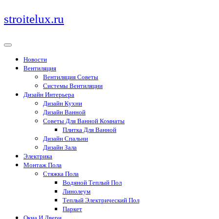
Перейти
stroitelux.ru
к
содержимому
Новости
Вентиляция
Вентиляция Советы
Системы Вентиляции
Дизайн Интерьера
Дизайн Кухни
Дизайн Ванной
Советы Для Ванной Комнаты
Плитка Для Ванной
Дизайн Спальни
Дизайн Зала
Электрика
Монтаж Пола
Стяжка Пола
Водяной Теплый Пол
Линолеум
Теплый Электрический Пол
Паркет
Окна И Двери