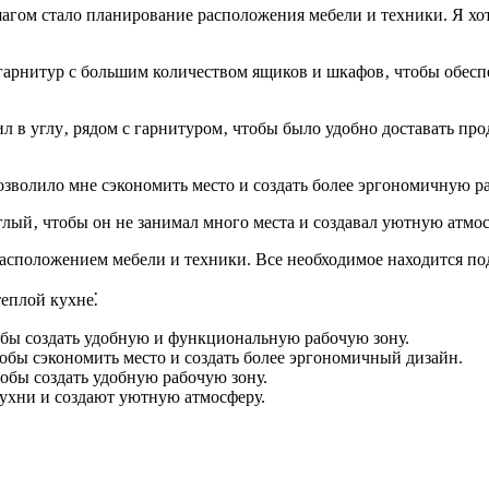
гом стало планирование расположения мебели и техники. Я хоте
 гарнитур с большим количеством ящиков и шкафов‚ чтобы обеспе
ил в углу‚ рядом с гарнитуром‚ чтобы было удобно доставать п
озволило мне сэкономить место и создать более эргономичную р
глый‚ чтобы он не занимал много места и создавал уютную атмос
асположением мебели и техники. Все необходимое находится под
теплой кухне⁚
обы создать удобную и функциональную рабочую зону.
обы сэкономить место и создать более эргономичный дизайн.
тобы создать удобную рабочую зону.
кухни и создают уютную атмосферу.