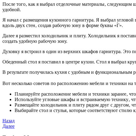
После того‚ как я выбрал отделочные материалы‚ следующим ша
удобной.
Я начал с размещения кухонного гарнитура. Я выбрал угловой
вдоль двух стен‚ создав рабочую зону в форме буквы «Г».
Далее я разместил холодильник и плиту. Холодильник я постав
создать удобную рабочую зону.
Духовку я встроил в один из верхних шкафов гарнитура. Это п
Обеденный стол я поставил в центре кухни. Стол я выбрал кру
В результате получилась кухня с удобным и функциональным р
Вот несколько советов по расположению мебели и техники на 
Планируйте расположение мебели и техники заранее‚ чт
Используйте угловые шкафы и встраиваемую технику‚ чт
Размещайте холодильник и плиту рядом друг с другом‚ ч
Выбирайте стол и стулья‚ которые соответствуют стилю 
Навигация
Предыдущая
Назад
запись
Следующая
Далее
по
запись