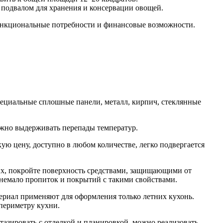
 подвалом для хранения и консервации овощей.
функциональные потребности и финансовые возможности.
пециальные сплошные панели, металл, кирпич, стеклянные
лжно выдерживать перепады температур.
ю цену, доступно в любом количестве, легко подвергается
мых, покройте поверхность средствами, защищающими от
 немало пропиток и покрытий с такими свойствами.
териал применяют для оформления только летних кухонь.
периметру кухни.
нтазировать с отделкой и планировкой, можно реализовать