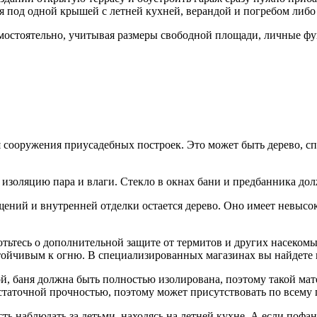
 под одной крышей с летней кухней, верандой и погребом либо
амостоятельно, учитывая размеры свободной площади, личные 
я сооружения приусадебных построек. Это может быть дерево, с
 изоляцию пара и влаги. Стекло в окнах бани и предбанника до
ний и внутренней отделки остается дерево. Оно имеет невысоку
ботьтесь о дополнительной защите от термитов и других насеко
устойчивым к огню. В специализированных магазинах вы найдете
ой, баня должна быть полностью изолирована, поэтому такой ма
статочной прочностью, поэтому может присутствовать по всему 
ть наблюдать за детьми, находясь на летней кухне. А если пофа