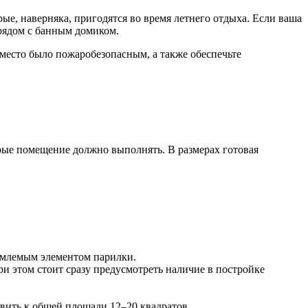
ые, наверняка, пригодятся во время летнего отдыха. Если ваша
 рядом с банным домиком.
 место было пожаробезопасным, а также обеспечьте
рые помещение должно выполнять. В размерах готовая
ъемлемым элементом парилки.
и этом стоит сразу предусмотреть наличие в постройке
авить к общей площади 12–20 квадратов.