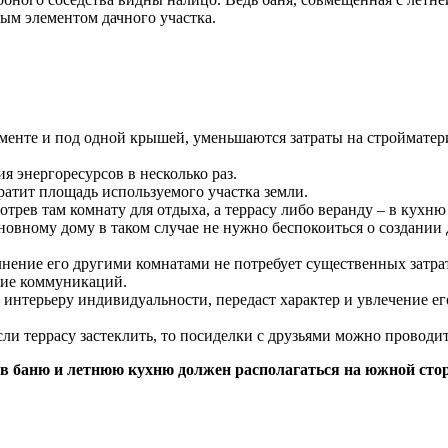
ым элементом дачного участка.
менте и под одной крышей, уменьшаются затраты на стройматери
я энергоресурсов в несколько раз.
ратит площадь используемого участка земли.
отрев там комнату для отдыха, а террасу либо веранду – в кухню
сновному дому в таком случае не нужно беспокоиться о создании
ение его другими комнатами не потребует существенных затрат
ние коммуникаций.
интерьеру индивидуальности, передаст характер и увлечение ег
если террасу застеклить, то посиделки с друзьями можно проводит
в баню и летнюю кухню должен располагаться на южной сторо