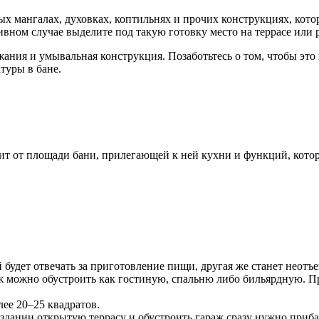
х мангалах, духовках, коптильнях и прочих конструкциях, котор
отивном случае выделите под такую готовку место на террасе или
жания и умывальная конструкция. Позаботьтесь о том, чтобы это
туры в бане.
т от площади бани, прилегающей к ней кухни и функций, кото
 будет отвечать за приготовление пищи, другая же станет неот
 можно обустроить как гостиную, спальню либо бильярдную. Пр
ее 20–25 квадратов.
в здании открытую террасу и обустроить гараж сразу нужно приб