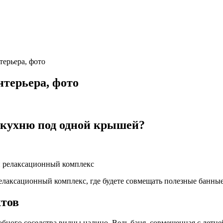
терьера, фото
нтерьера, фото
 кухню под одной крышей?
релаксационный комплекс, где будете совмещать полезные банн
тов
обного соседства видны налицо. Ведь баня, совмещенная с летн