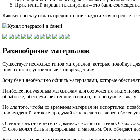
Практичный вариант планировки – это баня, совмещенная
Какому проекту отдать предпочтение каждый хозяин решает с
Разнообразие материалов
Существует несколько типов материалов, которые подойдут дл
поверхности, устойчивые к повреждениям.
Зону бани необходимо обшить материалами, которые обеспечат
Наиболее популярным материалам для сооружения таких помеще
обработке, обеспечивает теплоизоляцию, не пропускает влагу.
Но для того, чтобы со временем материал не испортился, поза
повреждений, а также продумайте, как сделать дерево более 
Очень эффектно в летних домиках смотрится стекло. Само соб
Стекло может быть и прозрачным, и матовым. Оно обладает до
Есть у стекла еще одно преимущество – оно даст вам возможнос