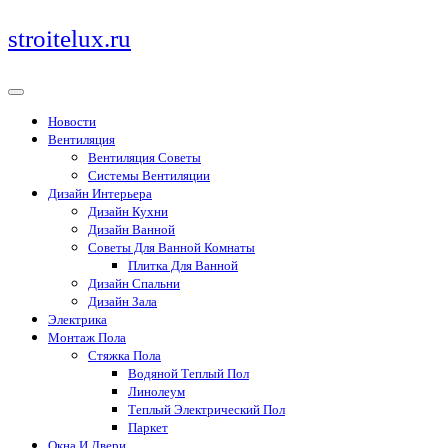
Перейти
stroitelux.ru
к
содержимому
Новости
Вентиляция
Вентиляция Советы
Системы Вентиляции
Дизайн Интерьера
Дизайн Кухни
Дизайн Ванной
Советы Для Ванной Комнаты
Плитка Для Ванной
Дизайн Спальни
Дизайн Зала
Электрика
Монтаж Пола
Стяжка Пола
Водяной Теплый Пол
Линолеум
Теплый Электрический Пол
Паркет
Окна И Двери