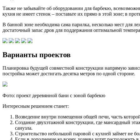
Также не забывайте об оборудовании для барбекю, всевозможны
кухня не имеет стенок – поставьте их прямо в этой зоне; в пр
В банной зоне необходима сама парилка, несколько мест для ле
достаточный запас дров для поддержания оптимальной темпера
Варианты проектов
Планировка будущей совместной конструкции напрямую зависи
постройка может достигать десятка метров по одной стороне.
Фото: проект деревянной бани с зоной барбекю
Интересным решением станет:
Возведение внутри помещения общей печи, часть которой
Создание двухэтажной конструкции, где мансардный этаж
санузла.
Строительство небольшой паровой с кухней займет не бол
Если в дополнение ко всему, хозяева хотят расположить 