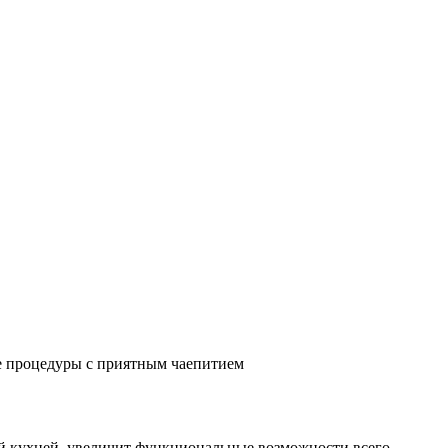
ые процедуры с приятным чаепитием
ей кухней, увеличит функциональные возможности всего