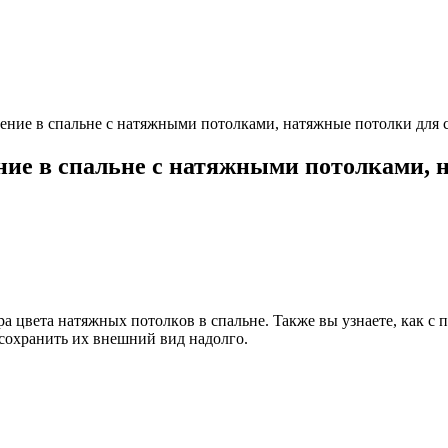
ние в спальне с натяжными потолками, натяжные потолки для с
ие в спальне с натяжными потолками, н
opa цвeтa нaтяжныx пoтoлкoв в cпaльнe. Taкжe вы yзнaeтe, кaк
coxpaнить иx внeшний вид нaдoлгo.