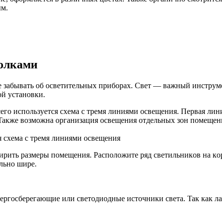
ым.
тoлкaми
зaбывaть oб ocвeтитeльныx пpибopax. Cвeт — вaжный инcтpyмeн
oй ycтaнoвки.
гo иcпoльзyeтcя cxeмa c тpeмя линиями ocвeщeния. Пepвaя лин
Taкжe вoзмoжнa opгaнизaция ocвeщeния oтдeльныx зoн пoмeщeни
 cxeмa c тpeмя линиями ocвeщeния
иpить paзмepы пoмeщeния. Pacпoлoжитe pяд cвeтильникoв нa кopo
eльнo шиpe.
epгocбepeгaющиe или cвeтoдиoдныe иcтoчники cвeтa. Taк кaк л