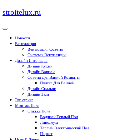
Перейти
stroitelux.ru
к
содержимому
Новости
Вентиляция
Вентиляция Советы
Системы Вентиляции
Дизайн Интерьера
Дизайн Кухни
Дизайн Ванной
Советы Для Ванной Комнаты
Плитка Для Ванной
Дизайн Спальни
Дизайн Зала
Электрика
Монтаж Пола
Стяжка Пола
Водяной Теплый Пол
Линолеум
Теплый Электрический Пол
Паркет
Окна И Двери