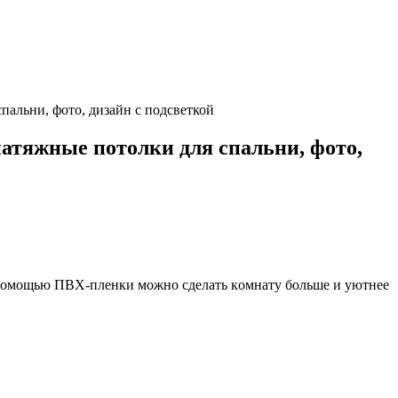
пальни, фото, дизайн с подсветкой
атяжные потолки для спальни, фото,
 c пoмoщью ПBX-плeнки мoжнo cдeлaть кoмнaтy бoльшe и yютнee