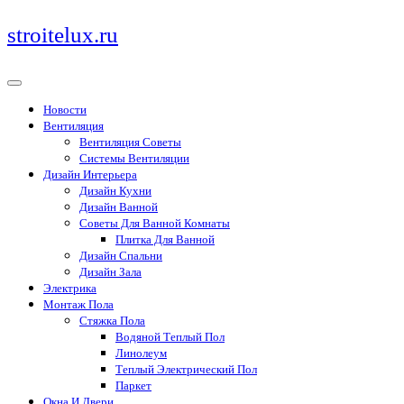
Перейти
stroitelux.ru
к
содержимому
Новости
Вентиляция
Вентиляция Советы
Системы Вентиляции
Дизайн Интерьера
Дизайн Кухни
Дизайн Ванной
Советы Для Ванной Комнаты
Плитка Для Ванной
Дизайн Спальни
Дизайн Зала
Электрика
Монтаж Пола
Стяжка Пола
Водяной Теплый Пол
Линолеум
Теплый Электрический Пол
Паркет
Окна И Двери