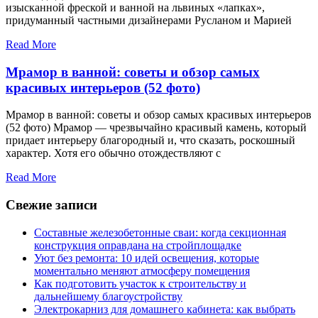
изысканной фреской и ванной на львиных «лапках»,
придуманный частными дизайнерами Русланом и Марией
Read More
Мрамор в ванной: советы и обзор самых
красивых интерьеров (52 фото)
Мрамор в ванной: советы и обзор самых красивых интерьеров
(52 фото) Мрамор — чрезвычайно красивый камень, который
придает интерьеру благородный и, что сказать, роскошный
характер. Хотя его обычно отождествляют с
Read More
Свежие записи
Составные железобетонные сваи: когда секционная
конструкция оправдана на стройплощадке
Уют без ремонта: 10 идей освещения, которые
моментально меняют атмосферу помещения
Как подготовить участок к строительству и
дальнейшему благоустройству
Электрокарниз для домашнего кабинета: как выбрать