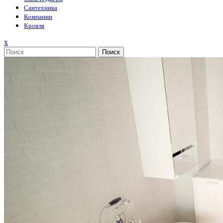
Сантехника
Компании
Кровля
Закрыть
x
меню
Поиск