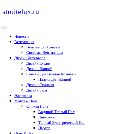
Перейти
stroitelux.ru
к
содержимому
Новости
Вентиляция
Вентиляция Советы
Системы Вентиляции
Дизайн Интерьера
Дизайн Кухни
Дизайн Ванной
Советы Для Ванной Комнаты
Плитка Для Ванной
Дизайн Спальни
Дизайн Зала
Электрика
Монтаж Пола
Стяжка Пола
Водяной Теплый Пол
Линолеум
Теплый Электрический Пол
Паркет
Окна И Двери