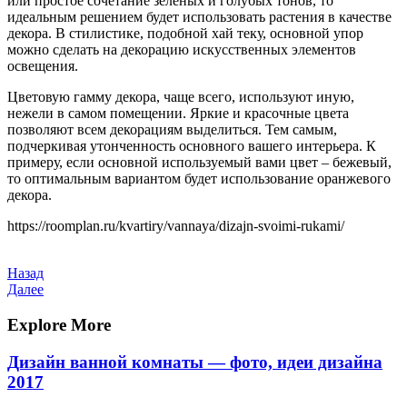
или простое сочетание зеленых и голубых тонов, то
идеальным решением будет использовать растения в качестве
декора. В стилистике, подобной хай теку, основной упор
можно сделать на декорацию искусственных элементов
освещения.
Цветовую гамму декора, чаще всего, используют иную,
нежели в самом помещении. Яркие и красочные цвета
позволяют всем декорациям выделиться. Тем самым,
подчеркивая утонченность основного вашего интерьера. К
примеру, если основной используемый вами цвет – бежевый,
то оптимальным вариантом будет использование оранжевого
декора.
https://roomplan.ru/kvartiry/vannaya/dizajn-svoimi-rukami/
Навигация
Предыдущая
Назад
запись
Следующая
Далее
по
запись
записям
Explore More
Дизайн ванной комнаты — фото, идеи дизайна
2017