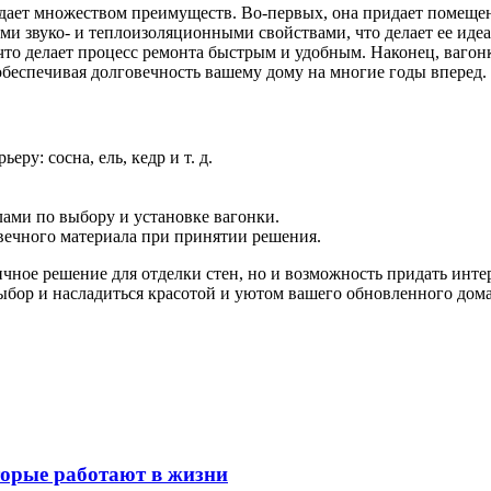
адает множеством преимуществ. Во-первых, она придает помеще
ми звуко- и теплоизоляционными свойствами, что делает ее иде
, что делает процесс ремонта быстрым и удобным. Наконец, ваго
обеспечивая долговечность вашему дому на многие годы вперед.
у: сосна, ель, кедр и т. д.
ами по выбору и установке вагонки.
вечного материала при принятии решения.
ичное решение для отделки стен, но и возможность придать ин
ыбор и насладиться красотой и уютом вашего обновленного дома
оторые работают в жизни