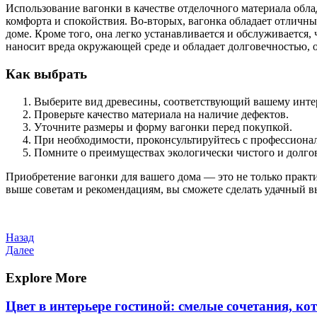
Использование вагонки в качестве отделочного материала обл
комфорта и спокойствия. Во-вторых, вагонка обладает отличны
доме. Кроме того, она легко устанавливается и обслуживается
наносит вреда окружающей среде и обладает долговечностью, 
Как выбрать
Выберите вид древесины, соответствующий вашему интерьер
Проверьте качество материала на наличие дефектов.
Уточните размеры и форму вагонки перед покупкой.
При необходимости, проконсультируйтесь с профессионал
Помните о преимуществах экологически чистого и долго
Приобретение вагонки для вашего дома — это не только практ
выше советам и рекомендациям, вы сможете сделать удачный в
Навигация
Предыдущая
Назад
запись
Следующая
Далее
по
запись
записям
Explore More
Цвет в интерьере гостиной: смелые сочетания, к