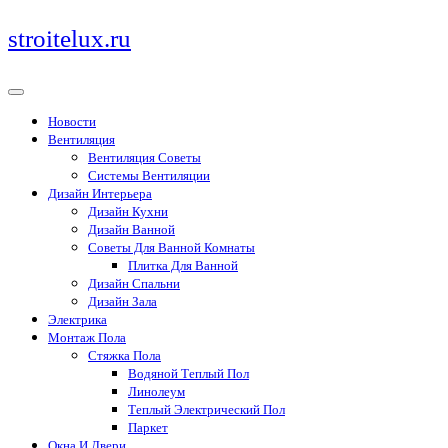
Перейти
stroitelux.ru
к
содержимому
Новости
Вентиляция
Вентиляция Советы
Системы Вентиляции
Дизайн Интерьера
Дизайн Кухни
Дизайн Ванной
Советы Для Ванной Комнаты
Плитка Для Ванной
Дизайн Спальни
Дизайн Зала
Электрика
Монтаж Пола
Стяжка Пола
Водяной Теплый Пол
Линолеум
Теплый Электрический Пол
Паркет
Окна И Двери