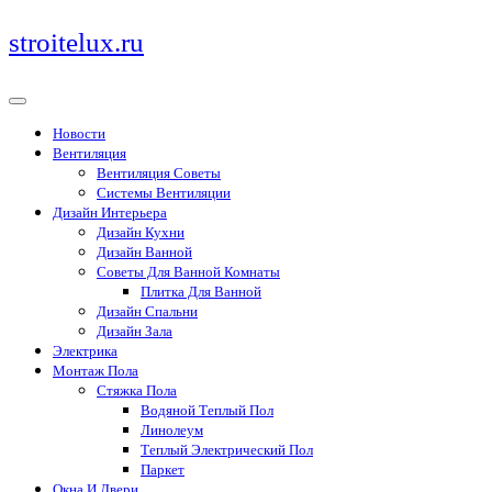
Перейти
stroitelux.ru
к
содержимому
Новости
Вентиляция
Вентиляция Советы
Системы Вентиляции
Дизайн Интерьера
Дизайн Кухни
Дизайн Ванной
Советы Для Ванной Комнаты
Плитка Для Ванной
Дизайн Спальни
Дизайн Зала
Электрика
Монтаж Пола
Стяжка Пола
Водяной Теплый Пол
Линолеум
Теплый Электрический Пол
Паркет
Окна И Двери