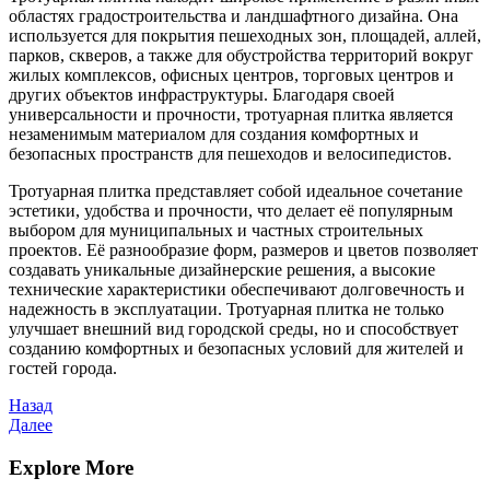
областях градостроительства и ландшафтного дизайна. Она
используется для покрытия пешеходных зон, площадей, аллей,
парков, скверов, а также для обустройства территорий вокруг
жилых комплексов, офисных центров, торговых центров и
других объектов инфраструктуры. Благодаря своей
универсальности и прочности, тротуарная плитка является
незаменимым материалом для создания комфортных и
безопасных пространств для пешеходов и велосипедистов.
Тротуарная плитка представляет собой идеальное сочетание
эстетики, удобства и прочности, что делает её популярным
выбором для муниципальных и частных строительных
проектов. Её разнообразие форм, размеров и цветов позволяет
создавать уникальные дизайнерские решения, а высокие
технические характеристики обеспечивают долговечность и
надежность в эксплуатации. Тротуарная плитка не только
улучшает внешний вид городской среды, но и способствует
созданию комфортных и безопасных условий для жителей и
гостей города.
Навигация
Предыдущая
Назад
запись
Следующая
Далее
по
запись
записям
Explore More