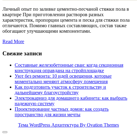
Личный опыт по заливке цементно-песчаной стяжки пола в
квартире При приготовлении растворов разных
характеристик, пропорции цемента и песка для стяжки пола
отличаются. Помимо главных составляющих, состав также
обогащают улучшающими компонентами.
Read More
Свежие записи
Составные железобетонные сваи: когда секционная
конструкция оправдана на стройплощадке
Уют без ремонта: 10 идей освещения, которые
моментально меняют атмосферу помещения
Как подготовить участок к строительству и
дальнейшему благоустройству
Электрокарниз для домашнего кабинета: как выбрать
надежную систему
Проектирование частных домов: как создать
пространство для жизни мечты
Тема WordPress Архитектура
By Ovation Themes