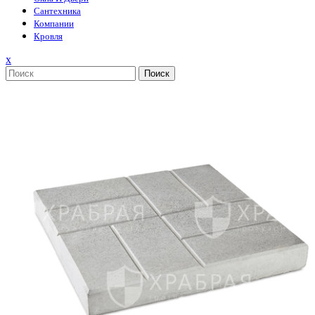
Сантехника
Компании
Кровля
Закрыть
x
меню
Поиск