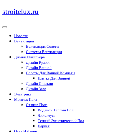
Перейти
stroitelux.ru
к
содержимому
Новости
Вентиляция
Вентиляция Советы
Системы Вентиляции
Дизайн Интерьера
Дизайн Кухни
Дизайн Ванной
Советы Для Ванной Комнаты
Плитка Для Ванной
Дизайн Спальни
Дизайн Зала
Электрика
Монтаж Пола
Стяжка Пола
Водяной Теплый Пол
Линолеум
Теплый Электрический Пол
Паркет
Окна И Двери