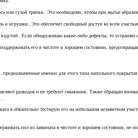
овку⁚
са или сухой тряпки․ Это необходимо‚ чтобы при мытье абрази
ль и игрушки․ Это обеспечит свободный доступ ко всем участка
вздутий․ Если обнаруживаю какие-либо дефекты‚ то устраняю и
поддерживать его в чистоте и хорошем состоянии‚ предотвраща
а‚ предназначенные именно для этого типа напольного покрытия
авляют разводов и не требуют смывания․ Также обращаю вниман
а․
ата я обязательно тестирую его на небольшом незаметном участ
ерживать пол из ламината в чистоте и хорошем состоянии‚ не по