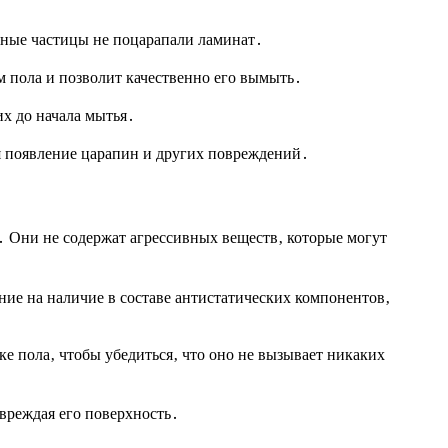
вные частицы не поцарапали ламинат․
м пола и позволит качественно его вымыть․
х до начала мытья․
я появление царапин и других повреждений․
․ Они не содержат агрессивных веществ‚ которые могут
ие на наличие в составе антистатических компонентов‚
ке пола‚ чтобы убедиться‚ что оно не вызывает никаких
вреждая его поверхность․