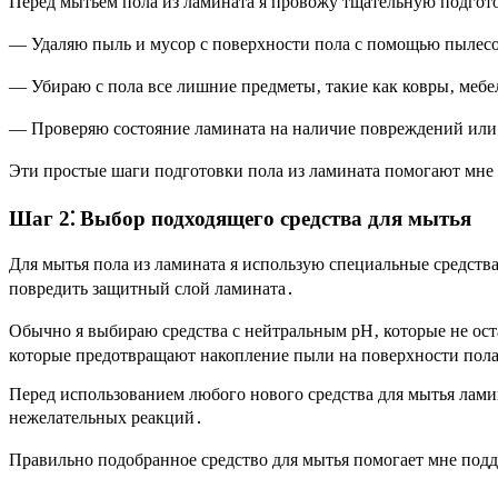
Перед мытьем пола из ламината я провожу тщательную подгот
— Удаляю пыль и мусор с поверхности пола с помощью пылесо
— Убираю с пола все лишние предметы‚ такие как ковры‚ мебе
— Проверяю состояние ламината на наличие повреждений или 
Эти простые шаги подготовки пола из ламината помогают мне 
Шаг 2⁚ Выбор подходящего средства для мытья
Для мытья пола из ламината я использую специальные средств
повредить защитный слой ламината․
Обычно я выбираю средства с нейтральным pH‚ которые не ост
которые предотвращают накопление пыли на поверхности пол
Перед использованием любого нового средства для мытья ламин
нежелательных реакций․
Правильно подобранное средство для мытья помогает мне подд