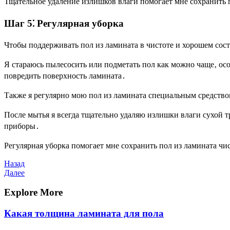
Тщательное удаление излишков влаги помогает мне сохранить 
Шаг 5⁚ Регулярная уборка
Чтобы поддерживать пол из ламината в чистоте и хорошем сос
Я стараюсь пылесосить или подметать пол как можно чаще‚ осо
повредить поверхность ламината․
Также я регулярно мою пол из ламината специальным средств
После мытья я всегда тщательно удаляю излишки влаги сухой 
приборы․
Регулярная уборка помогает мне сохранить пол из ламината чи
Навигация
Предыдущая
Назад
запись
Следующая
Далее
по
запись
записям
Explore More
Какая толщина ламината для пола