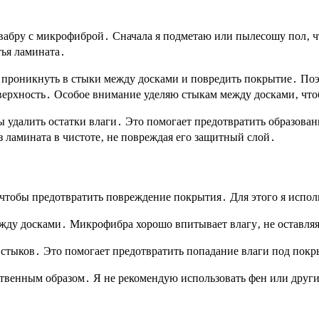
вабру с микрофиброй․ Сначала я подметаю или пылесошу пол‚ ч
тья ламината․
т проникнуть в стыки между досками и повредить покрытие․ Поэ
ерхность․ Особое внимание уделяю стыкам между досками‚ что
 удалить остатки влаги․ Это помогает предотвратить образован
 ламината в чистоте‚ не повреждая его защитный слой․
‚ чтобы предотвратить повреждение покрытия․ Для этого я испо
жду досками․ Микрофибра хорошо впитывает влагу‚ не оставляя
 стыков․ Это помогает предотвратить попадание влаги под покр
ственным образом․ Я не рекомендую использовать фен или други