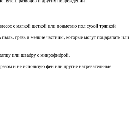
ие пятен‚ разводов и других повреждений․
ылесос с мягкой щеткой или подметаю пол сухой тряпкой․
 пыль‚ грязь и мелкие частицы‚ которые могут поцарапать или
тряпку или швабру с микрофиброй․
разом и не использую фен или другие нагревательные