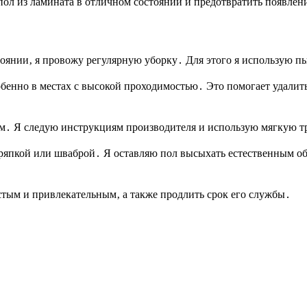
пол из ламината в отличном состоянии и предотвратить появлен
тоянии‚ я провожу регулярную уборку․ Для этого я использую п
бенно в местах с высокой проходимостью․ Это помогает удалить
ом․ Я следую инструкциям производителя и использую мягкую 
тряпкой или шваброй․ Я оставляю пол высыхать естественным об
стым и привлекательным‚ а также продлить срок его службы․