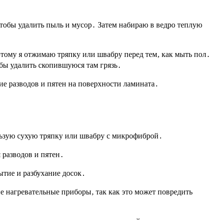
тобы удалить пыль и мусор․ Затем набираю в ведро теплую
тому я отжимаю тряпку или швабру перед тем‚ как мыть пол․
бы удалить скопившуюся там грязь․
ие разводов и пятен на поверхности ламината․
льзую сухую тряпку или швабру с микрофиброй․
 разводов и пятен․
ытие и разбухание досок․
е нагревательные приборы‚ так как это может повредить