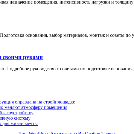
тывая назначение помещения, интенсивность нагрузки и толщину
Подготовка основания, выбор материалов, монтаж и советы по у
л своими руками
л. Подробное руководство с советами по подготовке основания,
трукция оправдана на стройплощадке
ьно меняют атмосферу помещения
 благоустройству
дежную систему
о для жизни мечты
Тема WordPress Архитектура
By Ovation Themes