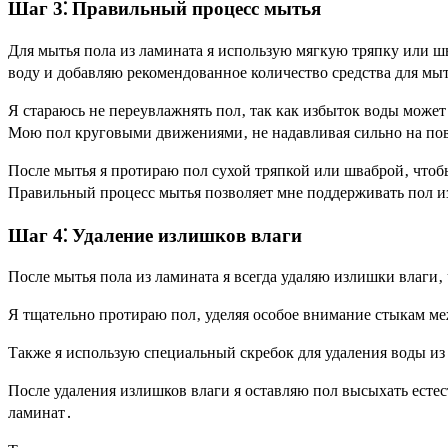
Шаг 3⁚ Правильный процесс мытья
Для мытья пола из ламината я использую мягкую тряпку или ш
воду и добавляю рекомендованное количество средства для мы
Я стараюсь не переувлажнять пол‚ так как избыток воды може
Мою пол круговыми движениями‚ не надавливая сильно на пов
После мытья я протираю пол сухой тряпкой или шваброй‚ чтобы
Правильный процесс мытья позволяет мне поддерживать пол из
Шаг 4⁚ Удаление излишков влаги
После мытья пола из ламината я всегда удаляю излишки влаги
Я тщательно протираю пол‚ уделяя особое внимание стыкам ме
Также я использую специальный скребок для удаления воды из
После удаления излишков влаги я оставляю пол высыхать есте
ламинат․