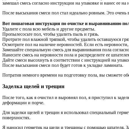
замешал смесь согласно инструкции на упаковке и нанес ее на 
После высыхания смеси пол стал идеально ровным. Это очень 
Вот пошаговая инструкция по очистке и выравниванию пол
Удалите с пола всю мебель и другие предметы.
Пропылесосьте пол, чтобы удалить пыль и грязь.
Протрите пол влажной тряпкой, чтобы удалить оставшуюся гряз
Осмотрите пол на наличие неровностей. Если есть неровности,
Замешайте специальную смесь для выравнивания пола согласно
Нанесите смесь на неровности пола и распределите ее шпателе
Дайте смеси высохнуть в соответствии с инструкцией на упако
После высыхания смеси пол будет готов к укладке ламината.
Потратив немного времени на подготовку пола, вы сможете о
Заделка щелей и трещин
После того, как я очистил и выровнял пол, я приступил к задел
деформации и порче.
Для заделки щелей и трещин я использовал специальный гермет
поверхностях.
Я наносил герметик на щели и трещины с помощью шпателя. За