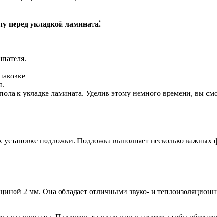
лу перед укладкой ламината⁚
шпателя.
паковке.
а.
 пола к укладке ламината. Уделив этому немного времени, вы с
л к установке подложки. Подложка выполняет несколько важных 
иной 2 мм. Она обладает отличными звуко- и теплоизоляционны
го угла комнаты. Подложку я укладывал внахлест, чтобы обеспе