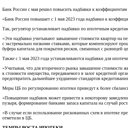
Банк России с мая решил повысить надбавки к коэффициентам 
«Банк России повышает с 1 мая 2023 года надбавки к коэффиц
Так, регулятор устанавливает надбавки по ипотечным кредитам
«Эти надбавки учитывают завышение стоимости квартир на п
с экстремально низкими ставками, которые компенсируют про
буфера капитала для покрытия рисков, связанных с разницей 
Также с 1 мая 2023 года устанавливаются надбавки для ипоте
«Учитывая, что для вторичного рынка завышение стоимости жи
к стоимости имущества, передаваемого в залог кредитной орг
предотвратить дальнейшее ухудшение стандартов кредитования,
Меры ЦБ по регулированию ипотеки приведут к более сбаланси
«Повышение надбавок может привести к некоторому замедлению
пузыря, формирование банками запаса капитала на случай рос
«В случае если использование рискованных схем в ипотеке пре
отметили в ЦБ.
ТЕМПЫ РОСТА ИПОТЕКИ