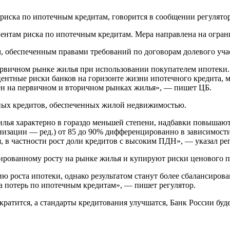
риска по ипотечным кредитам, говорится в сообщении регулятор
иентам риска по ипотечным кредитам. Мера направлена на огран
, обеспеченным правами требований по договорам долевого учас
ервичном рынке жилья при использовании покупателем ипотеки
центные риски банков на горизонте жизни ипотечного кредита,
цен на первичном и вторичном рынках жилья», — пишет ЦБ.
чных кредитов, обеспеченных жилой недвижимостью.
лья характерно в гораздо меньшей степени, надбавки повышают
анизации — ред.) от 85 до 90% дифференцированно в зависимос
 в частности рост доли кредитов с высоким ПДН», — указал рег
рованному росту на рынке жилья и купируют риски ценового пу
 роста ипотеки, однако результатом станут более сбалансиров
та потерь по ипотечным кредитам», — пишет регулятор.
кратится, а стандарты кредитования улучшатся, Банк России буд