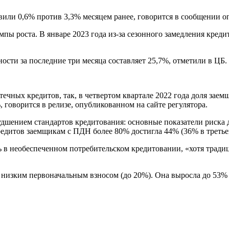
вили 0,6% против 3,3% месяцем ранее, говорится в сообщении о
пы роста. В январе 2023 года из-за сезонного замедления креди
сти за последние три месяца составляет 25,7%, отметили в ЦБ.
ечных кредитов, так, в четвертом квартале 2022 года доля заем
 говорится в релизе, опубликованном на сайте регулятора.
шением стандартов кредитования: основные показатели риска д
редитов заемщикам с ПДН более 80% достигла 44% (36% в третье
ь в необеспеченном потребительском кредитовании, «хотя тради
с низким первоначальным взносом (до 20%). Она выросла до 53% 