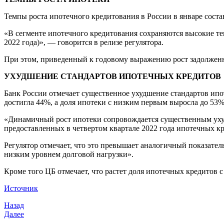
Темпы роста ипотечного кредитования в России в январе соста
«В сегменте ипотечного кредитования сохраняются высокие тем
2022 года)», — говорится в релизе регулятора.
При этом, приведенный к годовому выражению рост задолженно
УХУДШЕНИЕ СТАНДАРТОВ ИПОТЕЧНЫХ КРЕДИТОВ
Банк России отмечает существенное ухудшение стандартов ипот
достигла 44%, а доля ипотеки с низким первым выросла до 53%,
«Динамичный рост ипотеки сопровождается существенным ухуд
предоставленных в четвертом квартале 2022 года ипотечных к
Регулятор отмечает, что это превышает аналогичный показател
низким уровнем долговой нагрузки».
Кроме того ЦБ отмечает, что растет доля ипотечных кредитов 
Источник
Навигация
Предыдущая
Назад
запись
Следующая
Далее
по
запись