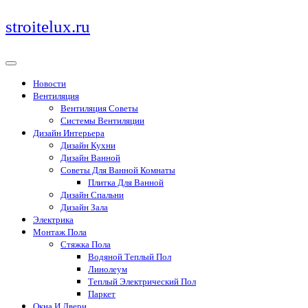
Перейти
stroitelux.ru
к
содержимому
Новости
Вентиляция
Вентиляция Советы
Системы Вентиляции
Дизайн Интерьера
Дизайн Кухни
Дизайн Ванной
Советы Для Ванной Комнаты
Плитка Для Ванной
Дизайн Спальни
Дизайн Зала
Электрика
Монтаж Пола
Стяжка Пола
Водяной Теплый Пол
Линолеум
Теплый Электрический Пол
Паркет
Окна И Двери