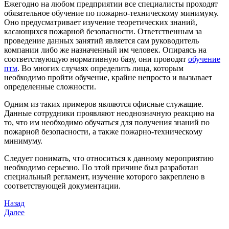
Ежегодно на любом предприятии все специалисты проходят
обязательное обучение по пожарно-техническому минимуму.
Оно предусматривает изучение теоретических знаний,
касающихся пожарной безопасности. Ответственным за
проведение данных занятий является сам руководитель
компании либо же назначенный им человек. Опираясь на
соответствующую нормативную базу, они проводят
обучение
птм
. Во многих случаях определить лица, которым
необходимо пройти обучение, крайне непросто и вызывает
определенные сложности.
Одним из таких примеров являются офисные служащие.
Данные сотрудники проявляют неоднозначную реакцию на
то, что им необходимо обучаться для получения знаний по
пожарной безопасности, а также пожарно-техническому
минимуму.
Следует понимать, что относиться к данному мероприятию
необходимо серьезно. По этой причине был разработан
специальный регламент, изучение которого закреплено в
соответствующей документации.
Навигация
Предыдущая
Назад
запись
Следующая
Далее
по
запись