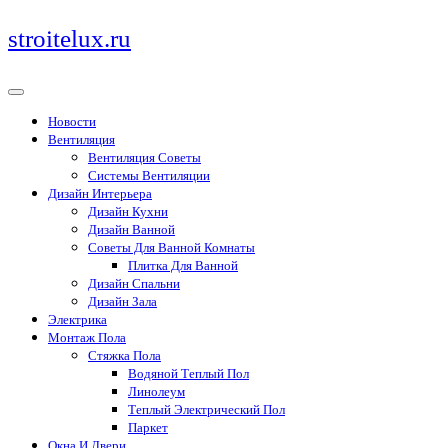
Перейти
stroitelux.ru
к
содержимому
Новости
Вентиляция
Вентиляция Советы
Системы Вентиляции
Дизайн Интерьера
Дизайн Кухни
Дизайн Ванной
Советы Для Ванной Комнаты
Плитка Для Ванной
Дизайн Спальни
Дизайн Зала
Электрика
Монтаж Пола
Стяжка Пола
Водяной Теплый Пол
Линолеум
Теплый Электрический Пол
Паркет
Окна И Двери