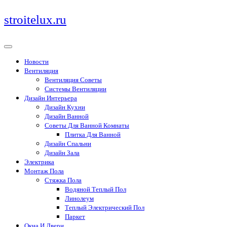
Перейти
stroitelux.ru
к
содержимому
Новости
Вентиляция
Вентиляция Советы
Системы Вентиляции
Дизайн Интерьера
Дизайн Кухни
Дизайн Ванной
Советы Для Ванной Комнаты
Плитка Для Ванной
Дизайн Спальни
Дизайн Зала
Электрика
Монтаж Пола
Стяжка Пола
Водяной Теплый Пол
Линолеум
Теплый Электрический Пол
Паркет
Окна И Двери