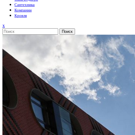
Сантехника
Компании
Кровля
Закрыть
x
меню
Поиск