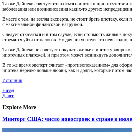
Также Дайнеко советует отказаться о ипотеки при отсутствии 
заболевания или возникновения каких-то других непредвиденны
Вместе с тем, на взгляд эксперта, не стоит брать ипотеку, ес
с максимальной финансовой нагрузкой.
Следует отказаться и в том случае, если стоимость жилья в д
стремятся уйти от налогов. Но для покупателя это невыгодно, 
Также Дайнеко не советует покупать жилье в ипотеку «впрок»
ипотечных платежей, и при этом может возникнуть дополнител
В то же время эксперт считает «противопоказанием» для оформ
ипотека нередко дольше любви, как и долги, которые потом час
Источник
Навигация
Предыдущая
Назад
запись
Следующая
Далее
по
запись
записям
Explore More
Минторг США: число новостроек в стране в июле