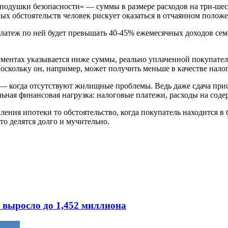
«подушки безопасности» — суммы в размере расходов на три-шест
х обстоятельств человек рискует оказаться в отчаянном положе
ли платеж по ней будет превышать 40-45% ежемесячных доходов с
окументах указывается ниже суммы, реально уплаченной покупат
поскольку он, например, может получить меньше в качестве нало
 — когда отсутствуют жилищные проблемы. Ведь даже сдача при
ьная финансовая нагрузка: налоговые платежи, расходы на содер
ления ипотеки то обстоятельство, когда покупатель находится в
то делятся долго и мучительно.
 выросло до 1,452 миллиона